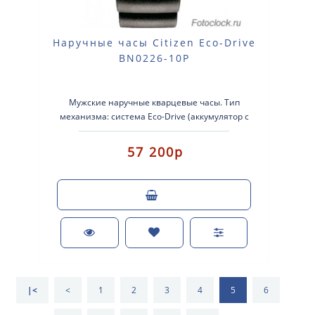
Наручные часы Citizen Eco-Drive
BN0226-10P
Мужские наручные кварцевые часы. Тип
механизма: система Eco-Drive (аккумулятор с
питанием от световой энергии). Корп..
57 200р
|<
<
1
2
3
4
5
6