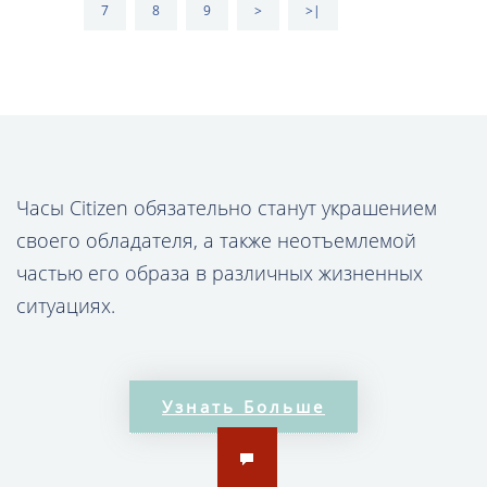
7
8
9
>
>|
Часы Citizen обязательно станут украшением
своего обладателя, а также неотъемлемой
частью его образа в различных жизненных
ситуациях.
В коллекции наручных часов Citizen Вы вряд ли
найдёте дешевые модели. Это связано, главным
Узнать Больше
образом, с дорогими механизмами,
применяемыми при конструкции изделий.
Японское качество – залог долгой службы