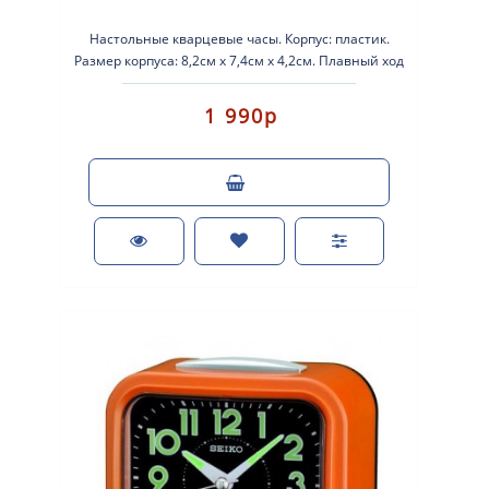
Настольные кварцевые часы. Корпус: пластик.
Размер корпуса: 8,2см х 7,4см х 4,2см. Плавный ход
секундной стрелки. Будиль..
1 990р