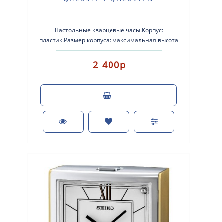
Настольные кварцевые часы.Корпус:
пластик.Размер корпуса: максимальная высота
60мм, максимальная ширина 60мм, глубина
35мм.Буди..
2 400р