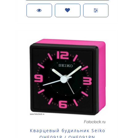
Кварцевый будильник Seiko
QHE091P / QHE091PN