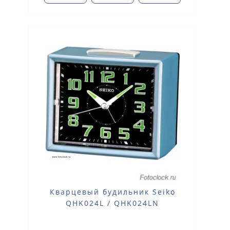
Кварцевый будильник Seiko
QHK024L / QHK024LN