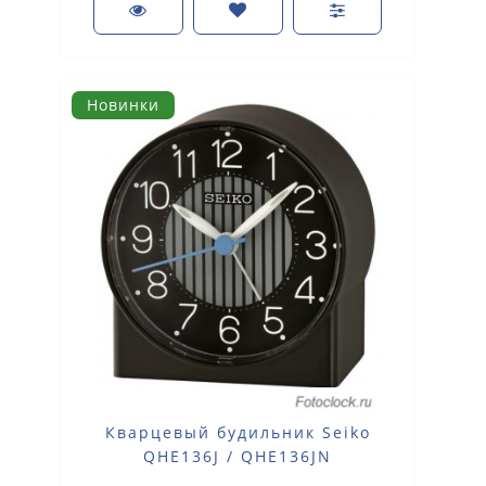
Новинки
Кварцевый будильник Seiko
QHE136J / QHE136JN