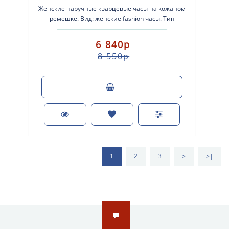
Женские наручные кварцевые часы на кожаном
ремешке. Вид: женские fashion часы. Тип
механизма: кварцевые. Корпус: стально..
6 840р
8 550р
1
2
3
>
>|