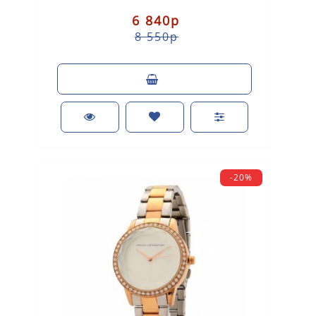
6 840р
8 550р
-20%