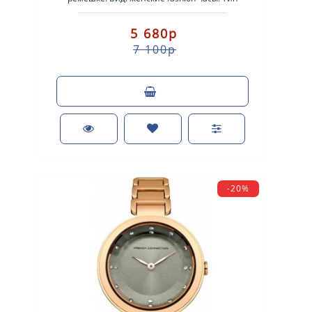
механизма: кварцевые. Корпус: стально..
5 680р
7 100р
-20%