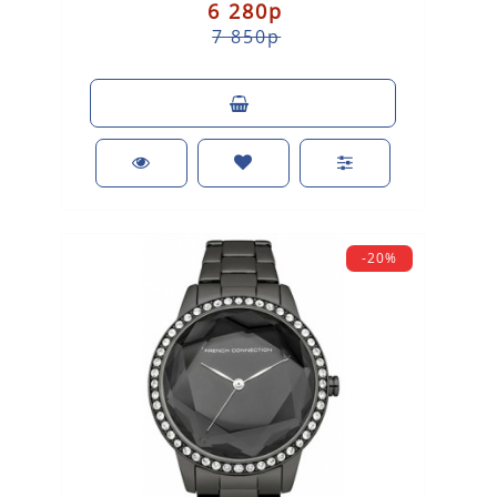
6 280р
7 850р
-20%