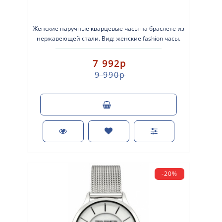
Женские наручные кварцевые часы на браслете из
нержавеющей стали. Вид: женские fashion часы.
Тип механизма: кварцевые. К..
7 992р
9 990р
-20%