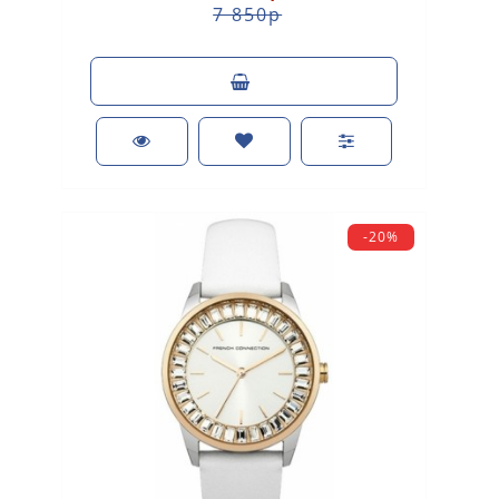
7 850р
-20%