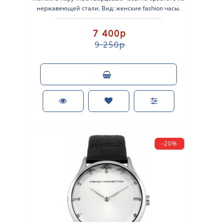
нержавеющей стали. Вид: женские fashion часы.
Тип механизма: кварцевые. К..
7 400р
9 250р
-20%