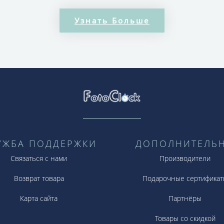
олняют свой образ на работе, но в то же время ак
Узнать Больше
ые. А модель, сочетающая нержавеющую сталь и в
юминкой образа и привнесёт озорство и игривость.
УЖБА ПОДДЕРЖКИ
ДОПОЛНИТЕЛЬ
Связаться с нами
Производители
Возврат товара
Подарочные сертификат
Карта сайта
Партнёры
Товары со скидкой