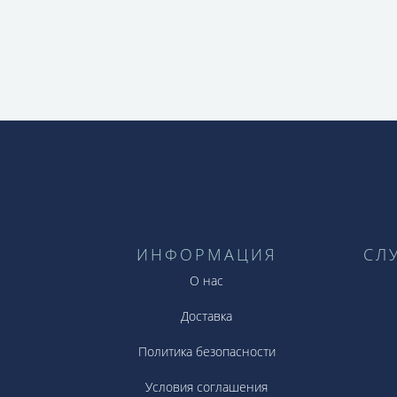
Металл подойдёт тем леди, которые доп
они напротив – утончённые и изысканн
позитивный оранжевый цвет, станет из
ИНФОРМАЦИЯ
СЛ
О нас
Доставка
Политика безопасности
Условия соглашения