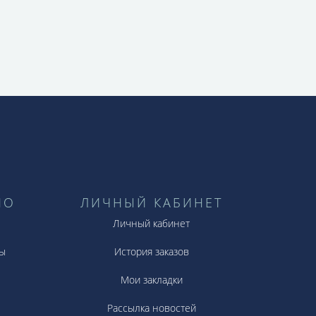
сессуары не выглядят тяжело и мощно,
ставки кожи, выкрашенные в
НО
ЛИЧНЫЙ КАБИНЕТ
Личный кабинет
ы
История заказов
Мои закладки
Рассылка новостей