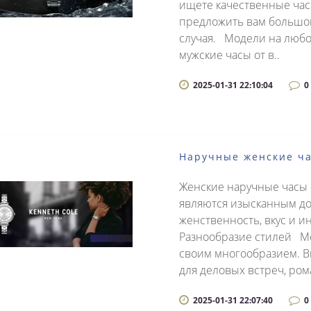
ищете качественные час
предложить вам большо
случая. Модели на любо
мужские часы от в..
2025-01-31 22:10:04
0
Наручные женские ча
Женские наручные часы –
являются изысканным до
женственность, вкус и 
Разнообразие стилей М
своим многообразием. В
для деловых встреч, рома
2025-01-31 22:07:40
0