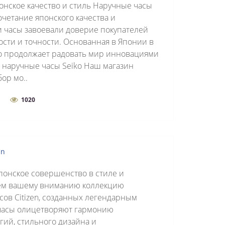
онское качество и стиль Наручные часы
очетание японского качества и
и часы завоевали доверие покупателей
сти и точности. Основанная в Японии в
iko продолжает радовать мир инновациями
е наручные часы Seiko Наш магазин
ор мо..
1020
en
японское совершенство в стиле и
ем вашему вниманию коллекцию
ов Citizen, созданных легендарным
 часы олицетворяют гармонию
ий, стильного дизайна и