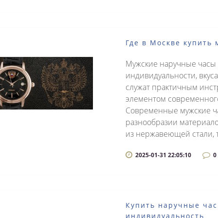
Где в Москве купить
Мужские наручные часы –
индивидуальности, вкуса
служат практичным инст
элементом современног
Современные мужские ч
разнообразии материало
из нержавеющей стали, т
2025-01-31 22:05:10
0
Купить наручные часы
индивидуальность