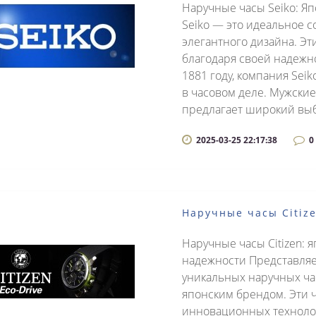
Наручные часы Seiko: Яп
Seiko — это идеальное с
элегантного дизайна. Эт
благодаря своей надежно
1881 году, компания Se
в часовом деле. Мужски
предлагает широкий выб
2025-03-25 22:17:38
0
Наручные часы Citiz
Наручные часы Citizen: 
надежности Представля
уникальных наручных час
японским брендом. Эти
инновационных технолог