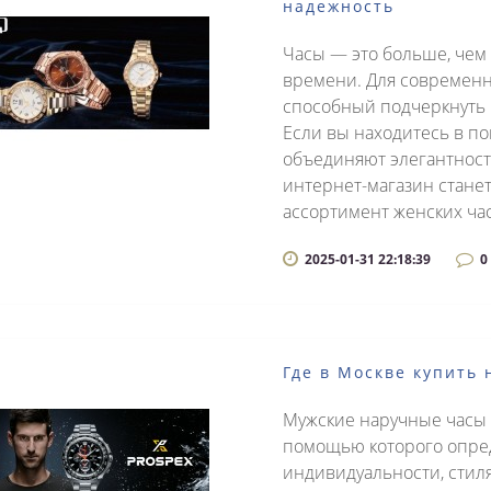
надежность
Часы — это больше, чем
времени. Для современн
способный подчеркнуть 
Если вы находитесь в по
объединяют элегантность
интернет-магазин стан
ассортимент женских час
2025-01-31 22:18:39
0
Где в Москве купить
Мужские наручные часы 
помощью которого опре
индивидуальности, стиля