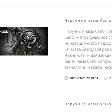
Наручные часы Casio
Наручные часы Casio: с
Casio — это идеальное с
инновационного подхода
качества благодаря разн
мужчин, так и для женщи
найти часы Casio, кото
технологии и классически
2025-03-25 22:20:51
0
Наручные часы Seiko