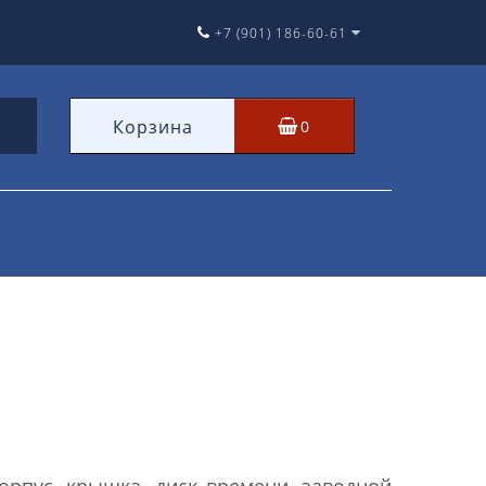
+7 (901) 186-60-61
Корзина
0
рпус, крышка, диск времени, заводной