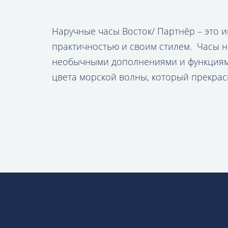
Наручные часы Восток/ Партнёр – это 
практичностью и своим стилем. Часы н
необычными дополнениями и функциями
цвета морской волны, который прекрас
комментариев. Это хит всех лет и, вер
качества, практичности и притягатель
КУПИТЬ ЧАСЫ НАРУЧ
Пожалуй, без сомнений «изюминкой» все
восхитительно, когда разработчики уд
материалов, но и думают о тех, чьи во