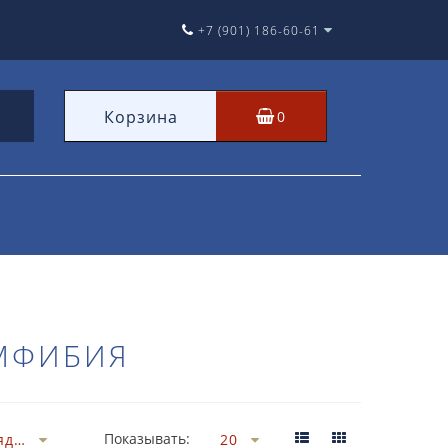
+7 (901) 186-60-61
Корзина
0
АМФИБИЯ
Показывать: