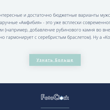
интересные и достаточно бюджетные варианты мужс
аручные «Амфибия» - это уже всплески современног
 (например, добавление рубинового камня во вне
но гармонирует с серебристым браслетом). Ну а «К
оятно, одна из самых знаменитых линеек российски
ных дизайнерских решений.
Узнать Больше
НЫЕ ВОСТОК / КОМАНДИРСК
й коллекции стоит считать Брайлевские часы для с
еляют внимание не только следованию модных тенд
зможности ограничены, и стремятся сделать их жиз