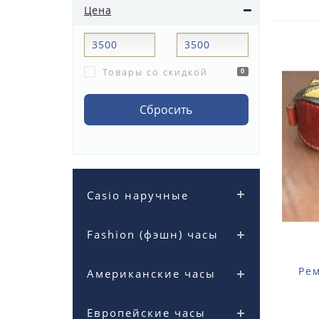
Цена
Товары со скидкой
0
Сбросить
Casio наручные
Fashion (фэшн) часы
Ре
Американские часы
Европейские часы