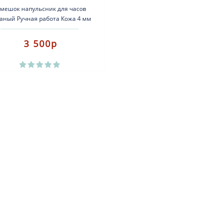
мешок напульсник для часов
аный Ручная работа Кожа 4 мм
льянская, внутренняя Кожа 1,3
мм мягкая, пряжка не..
3 500р