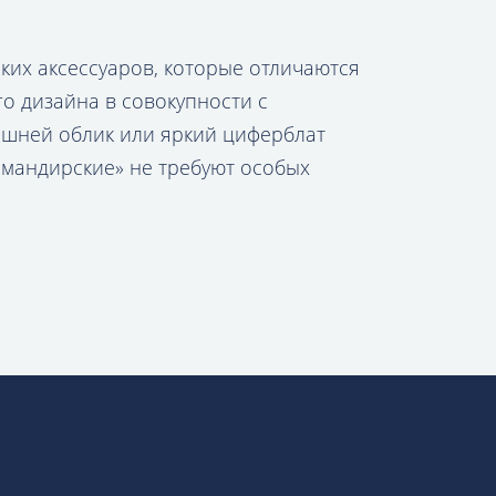
ких аксессуаров, которые отличаются
о дизайна в совокупности с
шней облик или яркий циферблат
омандирские» не требуют особых
х производителей. Совокупность
ИЕ / АМФИБИЯ
лепых людей (2409/300/491210). Это
енций, использованию игры цвета и
нь более комфортной.