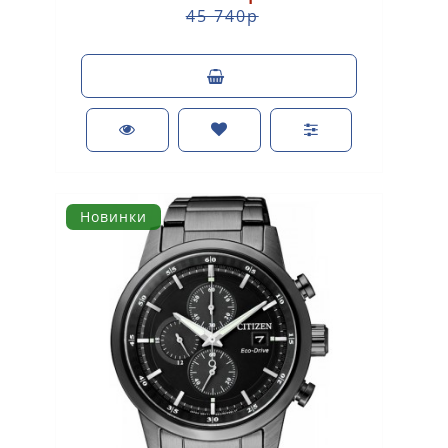
45 740р
Новинки