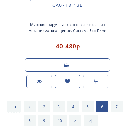
CA0718-13E
Мужские наручные кварцевые часы. Тип
механизма: кварцевые. Система Eco-Drive
(аккумулятор с питанием от световой эне..
40 480р
|<
<
2
3
4
5
6
7
8
9
10
>
>|