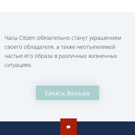
Часы Citizen обязательно станут украшением
своего обладателя, а также неотъемлемой
частью его образа в различных жизненных
ситуациях.
В коллекции наручных часов Citizen Вы вряд ли
найдёте дешевые модели. Это связано, главным
Узнать Больше
образом, с дорогими механизмами,
применяемыми при конструкции изделий.
Японское качество – залог долгой службы
продукции, превышающей даже заявленные
производителем сроки.