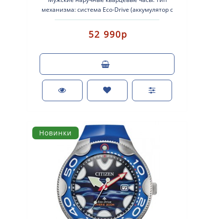
механизма: система Eco-Drive (аккумулятор с
питанием от световой энергии с запасом ход..
52 990р
Новинки