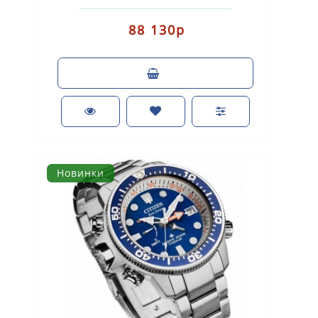
(аккумулятор с питанием от световой энергии). К..
88 130р
Новинки