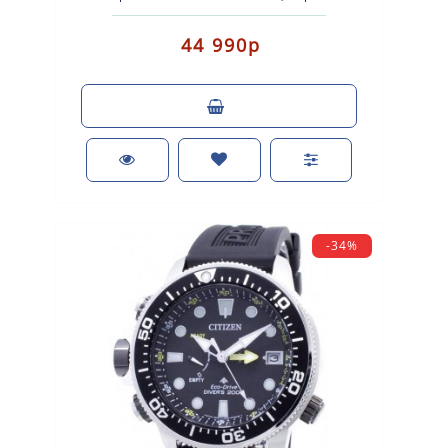
часовая, минутная и секундная ст..
44 990р
-34%