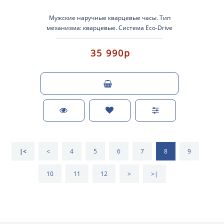
Мужские наручные кварцевые часы. Тип
механизма: кварцевые. Система Eco-Drive
(аккумулятор с питанием от световой энергии..
35 990р
|<
<
4
5
6
7
8
9
10
11
12
>
>|