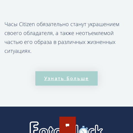
Часы Citizen обязательно станут украшением
своего обладателя, а также неотъемлемой
частью его образа в различных жизненных
ситуациях.
В коллекции наручных часов Citizen Вы вряд ли
найдёте дешевые модели. Это связано, главным
Узнать Больше
образом, с дорогими механизмами,
применяемыми при конструкции изделий.
Японское качество – залог долгой службы
продукции, превышающей даже заявленные
производителем сроки.
КУПИТЬ ЧАСЫ CITIZEN