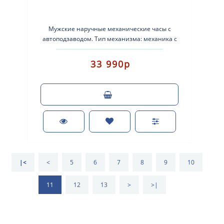
Мужские наручные механические часы с
автоподзаводом. Тип механизма: механика с
автоподзаводом. Корпус: нержавеющая ст..
33 990р
|<
<
5
6
7
8
9
10
11
12
13
>
>|