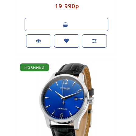
с..
19 990р
Новинки