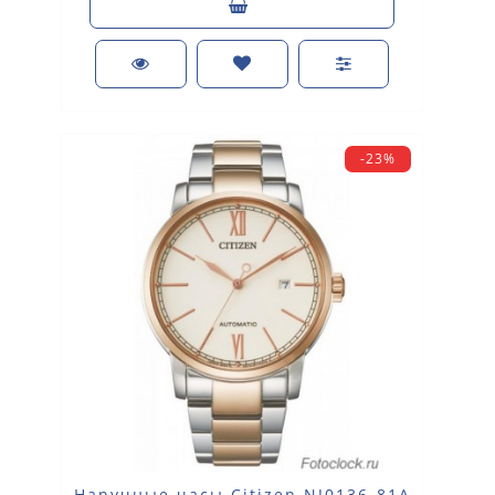
-23%
Наручные часы Citizen NJ0136-81A