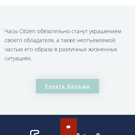
Часы Citizen обязательно станут украшением
своего обладателя, а также неотъемлемой
частью его образа в различных жизненных
ситуациях.
В коллекции наручных часов Citizen Вы вряд ли
найдёте дешевые модели. Это связано, главным
Узнать Больше
образом, с дорогими механизмами,
применяемыми при конструкции изделий.
Японское качество – залог долгой службы
продукции, превышающей даже заявленные
производителем сроки.