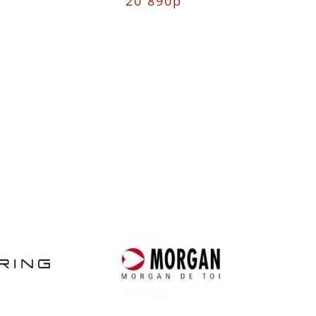
20 890р