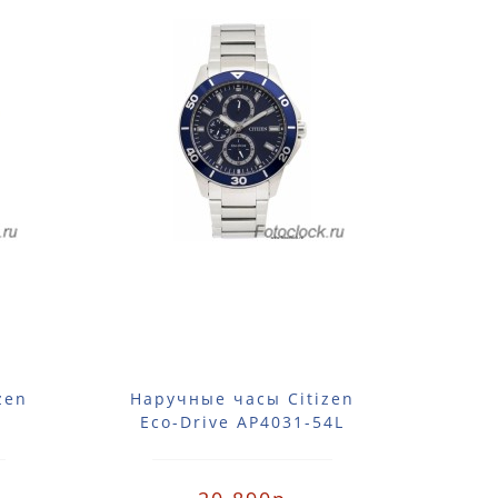
zen
Наручные часы Citizen
Нар
Eco-Drive AP4031-54L
Eco