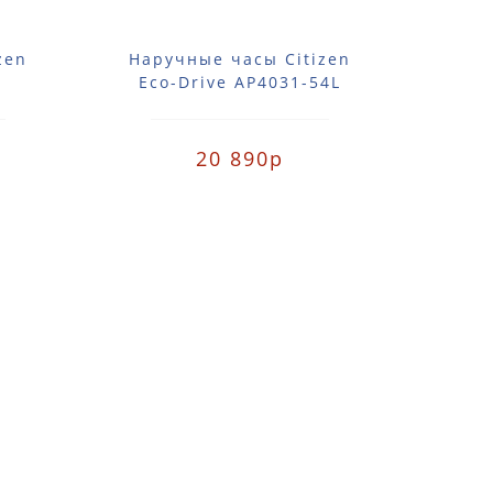
zen
Наручные часы Citizen
Нар
Eco-Drive AP4031-54L
Eco
20 890р