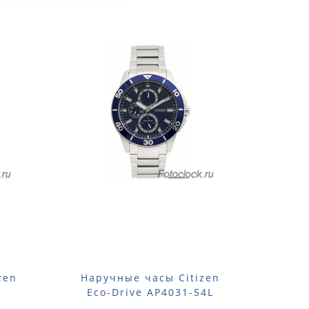
zen
Наручные часы Citizen
Нар
Eco-Drive AP4031-54L
Eco