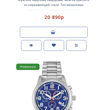
из нержавеющей стали. Тип механизма:
кварцевые. Система Eco-Drive (аккумулятор с пит..
20 890р
Новинки