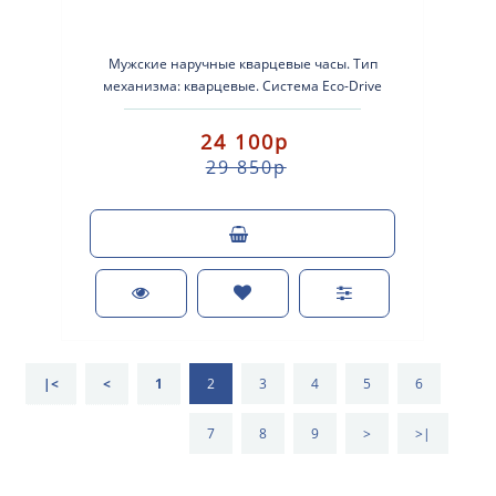
Мужские наручные кварцевые часы. Тип
механизма: кварцевые. Система Eco-Drive
(аккумулятор с питанием от световой энерг..
24 100р
29 850р
|<
<
1
2
3
4
5
6
7
8
9
>
>|