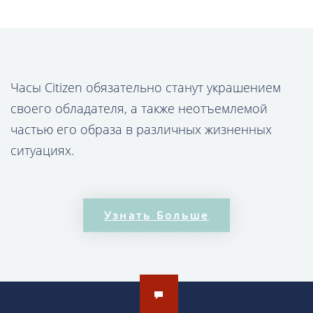
Часы Citizen обязательно станут украшением
своего обладателя, а также неотъемлемой
частью его образа в различных жизненных
ситуациях.
В коллекции наручных часов Citizen Вы вряд ли
найдёте дешевые модели. Это связано, главным
Узнать Больше
образом, с дорогими механизмами,
применяемыми при конструкции изделий.
Японское качество – залог долгой службы
продукции, превышающей даже заявленные
производителем сроки.