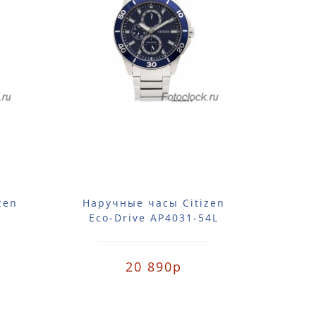
zen
Наручные часы Citizen
Нар
Eco-Drive AP4031-54L
Eco
20 890р