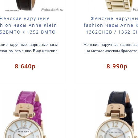
Женские наручные
Женские наручн
shion часы Anne Klein
fashion часы Anne K
52BMTO / 1352 BMTO
1362CHGB / 1362 C
ские наручные кварцевые часы
Женские наручные кварцевы
ожаном ремешке. Вид: женские
на металлическом браслете.
fashion часы.Тип механизма:
женские fashion часы. Т
кварцевые.Корпус: латунь с
механизма: кварцевые. Корпу
8 640р
8 990р
позолотой..