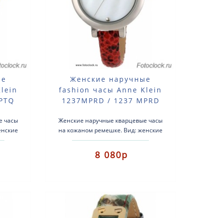
ые
Женские наручные
lein
fashion часы Anne Klein
MPTQ
1237MPRD / 1237 MPRD
е часы
Женские наручные кварцевые часы
енские
на кожаном ремешке. Вид: женские
ма:
fashion часы.Тип механизма:
 с
кварцевые.Корпус: латунь с
8 080р
серебрист..