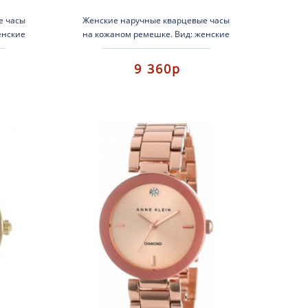
е часы
Женские наручные кварцевые часы
енские
на кожаном ремешке. Вид: женские
ма:
fashion часы.Тип механизма:
 с
кварцевые.Корпус: латунь с
9 360р
серебрист..