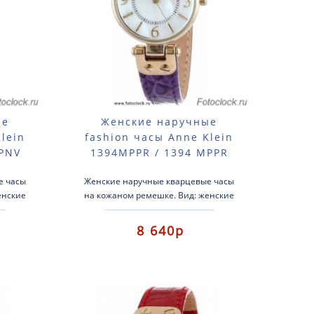
ые
Женские наручные
lein
fashion часы Anne Klein
MPNV
1394MPPR / 1394 MPPR
е часы
Женские наручные кварцевые часы
енские
на кожаном ремешке. Вид: женские
ма:
fashion часы.Тип механизма:
 с
кварцевые.Корпус: латунь с
8 640р
позолотой..