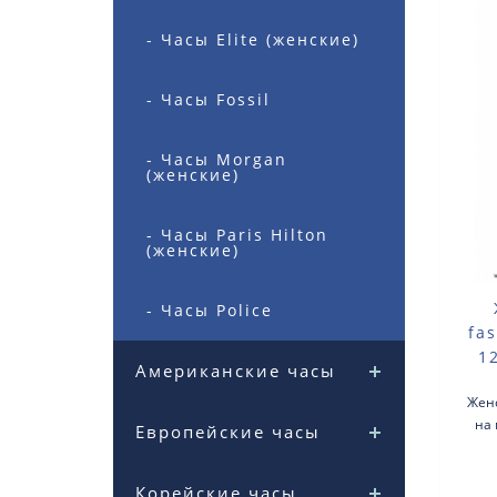
- Часы Elite (женские)
- Часы Fossil
- Часы Morgan
(женские)
- Часы Paris Hilton
(женские)
- Часы Police
fa
1
Американские часы
Жен
на 
Европейские часы
женск
кв
Корейские часы