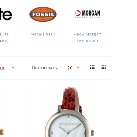
Elite
Часы Fossil
Часы Morgan
Часы Paris
кие)
(женские)
(женск
Показывать: