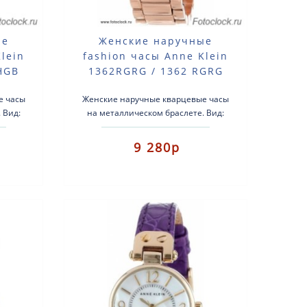
ые
Женские наручные
lein
fashion часы Anne Klein
HGB
1362RGRG / 1362 RGRG
е часы
Женские наручные кварцевые часы
 Вид:
на металлическом браслете. Вид:
ип
женские fashion часы. Тип
с: л..
механизма: кварцевые. Корпус: л..
9 280р