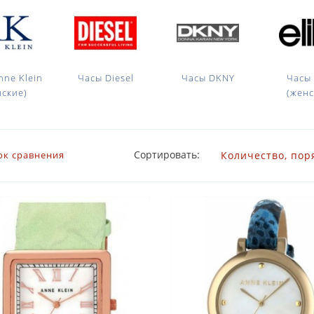
nne Klein
Часы Diesel
Часы DKNY
Часы 
нские)
(женс
Сортировать:
ок сравнения