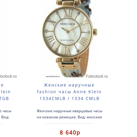
ые
Женские наручные
lein
fashion часы Anne Klein
WTGB
1334CMLB / 1334 CMLB
е часы
Женские наручные кварцевые часы
 Вид:
на кожаном ремешке. Вид: женские
анизма:
fashion часы.Тип механизма:
по..
кварцевые.Корпус: латунь с
8 640р
позолотой..