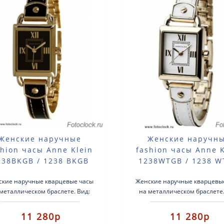
Женские наручные
Женские наручн
shion часы Anne Klein
fashion часы Anne K
238BKGB / 1238 BKGB
1238WTGB / 1238 
ские наручные кварцевые часы
Женские наручные кварцевы
металлическом браслете. Вид:
на металлическом браслете.
ие fashion часы.Тип механизма:
женские fashion часы.Тип мех
арцевые.Корпус: латунь с по..
кварцевые.Корпус: латунь с 
11 280р
11 280р