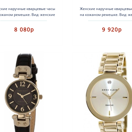
ские наручные кварцевые часы
Женские наручные кварцевы
ожаном ремешке. Вид: женские
на кожаном ремешке. Вид: ж
ashion часы. Тип механизма:
fashion часы.Тип механиз
кварцевые. Корпус: латунь ..
кварцевые.Корпус: латунь
8 080р
9 920р
позолотой..