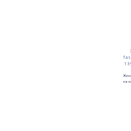
fa
13
Жен
на к