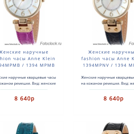
Женские наручные
Женские наручн
shion часы Anne Klein
fashion часы Anne K
94MPMB / 1394 MPMB
1394MPNV / 1394 
ские наручные кварцевые часы
Женские наручные кварцевы
ожаном ремешке. Вид: женские
на кожаном ремешке. Вид: ж
fashion часы.Тип механизма:
fashion часы.Тип механиз
кварцевые.Корпус: латунь с
кварцевые.Корпус: латунь
8 640р
8 640р
позолотой..
позолотой..