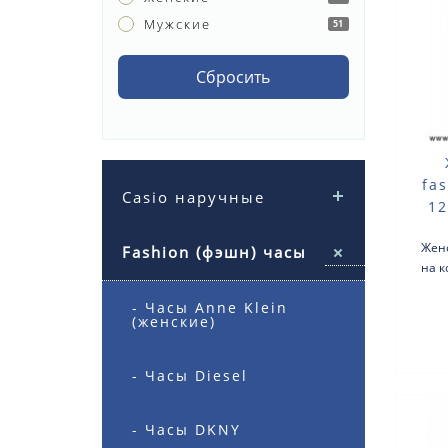
Мужские
51
Сбросить
fa
Casio наручные
12
Жен
Fashion (фэшн) часы
на к
- Часы Anne Klein
квар
(женские)
- Часы Diesel
- Часы DKNY