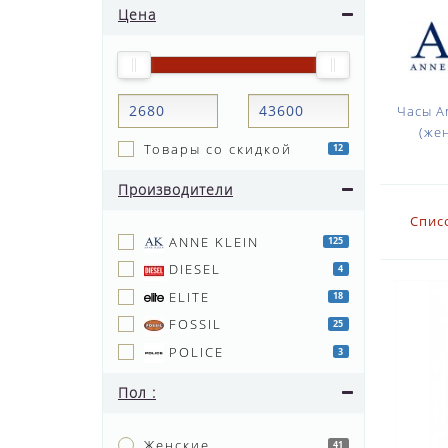
Цена
Часы A
(же
Товары со скидкой
12
Производители
Спис
ANNE KLEIN
125
DIESEL
4
ELITE
18
FOSSIL
25
POLICE
3
Пол :
Женские
41