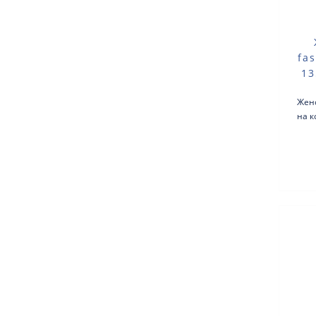
fa
13
Жен
на к