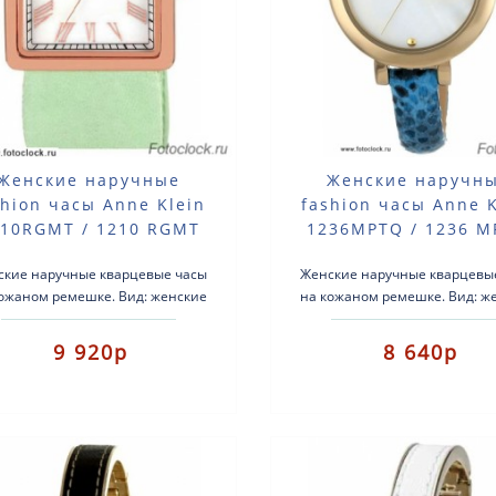
Женские наручные
Женские наручн
shion часы Anne Klein
fashion часы Anne K
10RGMT / 1210 RGMT
1236MPTQ / 1236 
ские наручные кварцевые часы
Женские наручные кварцевы
ожаном ремешке. Вид: женские
на кожаном ремешке. Вид: ж
fashion часы.Тип механизма:
fashion часы.Тип механиз
цевые.Корпус: латунь с розовой
кварцевые.Корпус: латунь
9 920р
8 640р
п..
позолотой..