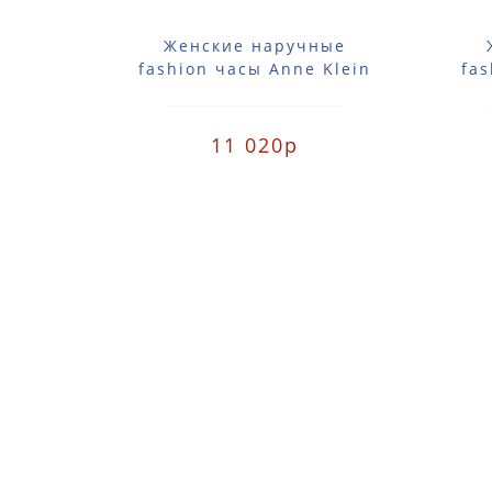
Женские наручные
fashion часы Anne Klein
fas
2418CBRG / 2418 CBRG
2
11 020р