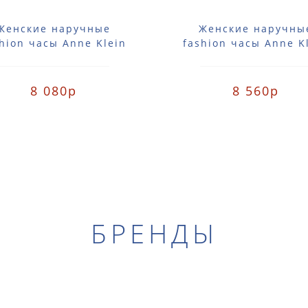
Женские наручные
Женские наручны
hion часы Anne Klein
fashion часы Anne K
357SVSV / 2357 SVSV
2356SVGB / 2356 S
8 080р
8 560р
БРЕНДЫ