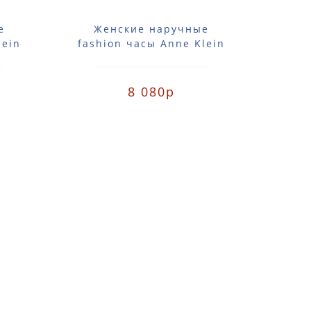
е
Женские наручные
Ж
lein
fashion часы Anne Klein
fash
VGB
2355SVBK / 2355 SVBK
101
8 080р