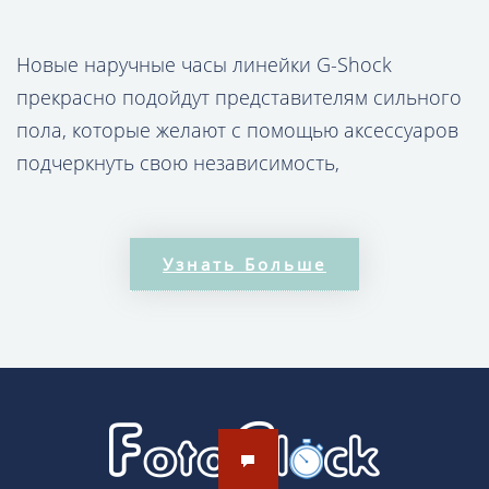
Новые наручные часы линейки G-Shock
прекрасно подойдут представителям сильного
пола, которые желают с помощью аксессуаров
подчеркнуть свою независимость,
брутальность, активную жизненную позицию.
Не зря в этой серии производитель Casio
использует сочетание пластика и алюминия
Узнать Больше
при оформлении корпуса. Применение
классического часового механизма, который
прослужит долгие годы, идёт по умолчанию. На
экране время показывается с помощью
стрелок, кроме того имеется электронный
циферблат для большего удобства и