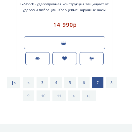
G-Shock - ударопрочная конструкция защищает от
ударов и вибрации. Кварцевые наручные часы.
Экран: Стрелки + электр..
14 990р
|<
<
3
4
5
6
7
8
9
10
11
>
>|