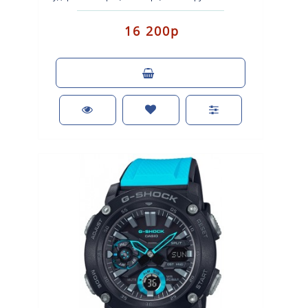
Экран: Стрелки + электр..
16 200р