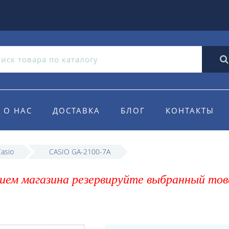
О НАС
ДОСТАВКА
БЛОГ
КОНТАКТЫ
asio
CASIO GA-2100-7A
ием магазина резервируйте выбранный тов