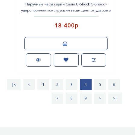
Наручные часы серии Casio G-Shock G-Shock -
ударопрочная конструкция защищает от ударов и
вибрации. Кварце..
18 400р
|<
<
1
2
3
4
5
6
7
8
9
>
>|