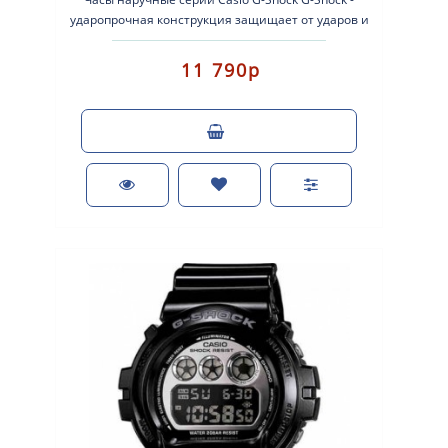
ударопрочная конструкция защищает от ударов и
вибрации. Кварцевые наручные..
11 790р