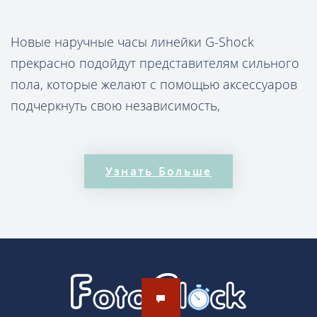
Новые наручные часы линейки G-Shock
прекрасно подойдут представителям сильного
пола, которые желают с помощью аксессуаров
подчеркнуть свою независимость,
брутальность, активную жизненную позицию.
Не зря в этой серии производитель Casio
использует сочетание пластика и алюминия
Узнать Больше
при оформлении корпуса. Применение
классического часового механизма, который
прослужит долгие годы, идёт по умолчанию. На
экране время показывается с помощью
стрелок, кроме того имеется электронный
циферблат для большего удобства и