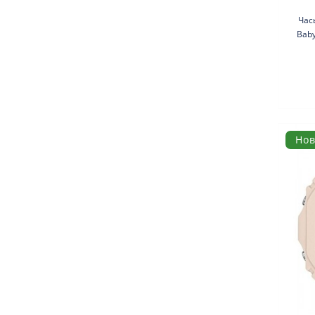
Час
Baby
за
Но