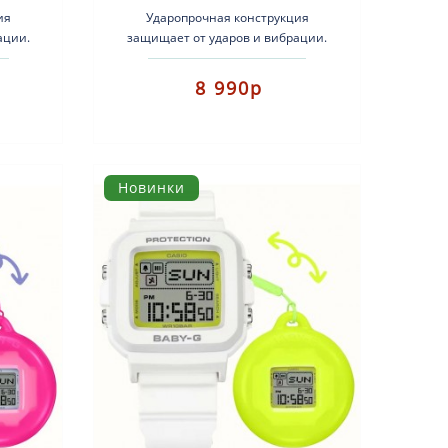
ия
Ударопрочная конструкция
ации.
защищает от ударов и вибрации.
лен из
Этот комплект Baby-G+ можно носить
двумя способами: как нар..
8 990р
Новинки