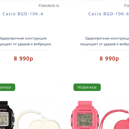
Casio BGD-10K-4
Casio BGD-10K-
Ударопрочная конструкция
Ударопрочная конструкц
щищает от ударов и вибрации.
защищает от ударов и вибр
 комплект Baby-G+ можно носить
Этот комплект Baby-G+ можно
двумя способами: как наруч..
двумя способами: как нару
8 990р
8 990р
винки
Новинки