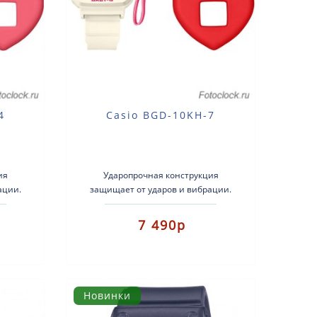
4
Casio BGD-10KH-7
ия
Ударопрочная конструкция
ации.
защищает от ударов и вибрации.
 носить
Этот комплект Baby-G+ можно носить
.
двумя способами: как..
7 490р
Новинки