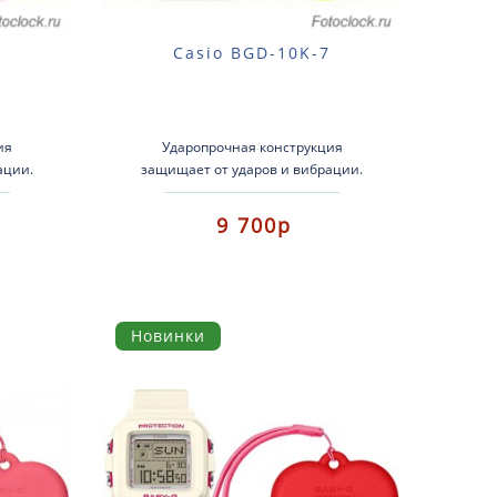
6
Casio BGD-10K-7
ия
Ударопрочная конструкция
ации.
защищает от ударов и вибрации.
 носить
Этот комплект Baby-G+ можно носить
ч..
двумя способами: как наруч..
9 700р
Новинки