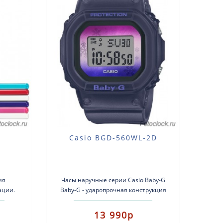
Casio BGD-560WL-2D
ия
Часы наручные серии Casio Baby-G
ации.
Baby-G - ударопрочная конструкция
лен из
защищает от ударов и вибрации.
Кварцевые наручные час..
13 990р