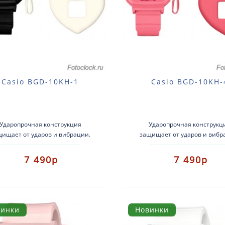
Casio BGD-10KH-1
Casio BGD-10KH-
Ударопрочная конструкция
Ударопрочная конструкц
щищает от ударов и вибрации.
защищает от ударов и вибр
 комплект Baby-G+ можно носить
Этот комплект Baby-G+ можно
двумя способами: к..
двумя способами: как н.
7 490р
7 490р
винки
Новинки