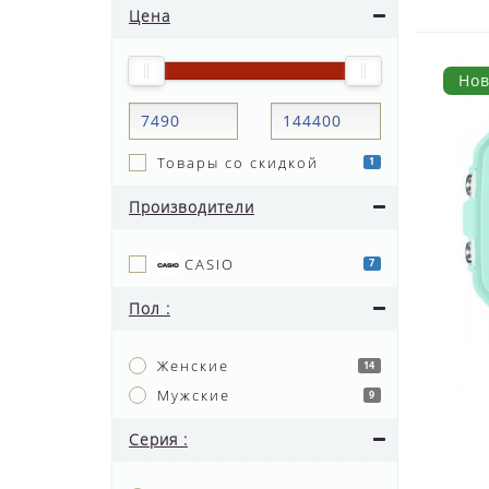
Цена
Но
Товары со скидкой
1
Производители
CASIO
7
Пол :
Женские
14
Мужские
9
Серия :