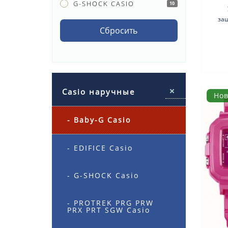
G-SHOCK CASIO
10
за
Сбросить
Кор
Casio наручные
Но
- Baby-G Casio
- EDIFICE Casio
- G-SHOCK Casio
- PROTREK PRG PRW
PRX PRT SGW Casio