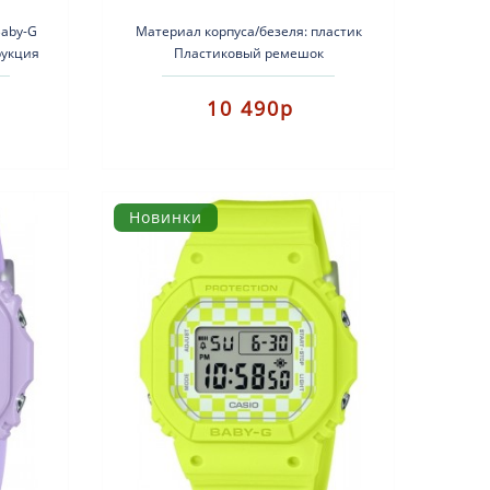
Baby-G
Материал корпуса/безеля: пластик
рукция
Пластиковый ремешок
ации.
Ударопрочность Минеральное
.
стекло Водонепроницаемость до ..
10 490р
Новинки