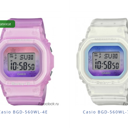
винки
Casio BGD-560WL-4E
Casio BGD-560WL-