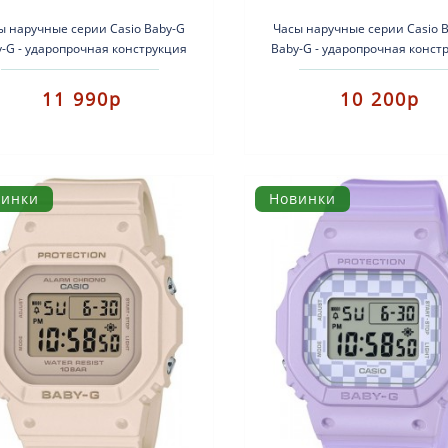
ы наручные серии Casio Baby-G
Часы наручные серии Casio 
-G - ударопрочная конструкция
Baby-G - ударопрочная конст
щищает от ударов и вибрации.
защищает от ударов и вибр
Кварцевые наручные ч..
Кварцевые наручные ч.
11 990р
10 200р
винки
Новинки