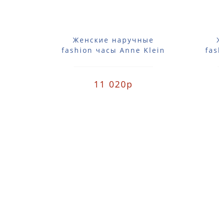
Женские наручные
fashion часы Anne Klein
fas
2418CBRG / 2418 CBRG
2
11 020р