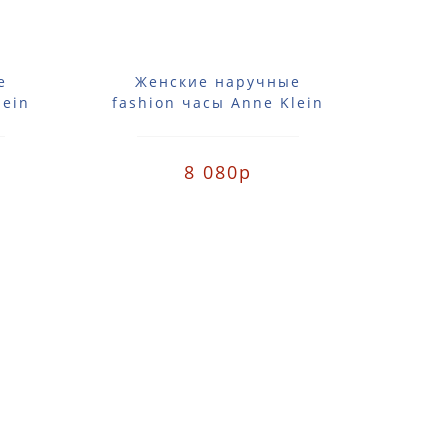
е
Женские наручные
Ж
lein
fashion часы Anne Klein
fash
VGB
2355SVBK / 2355 SVBK
101
8 080р