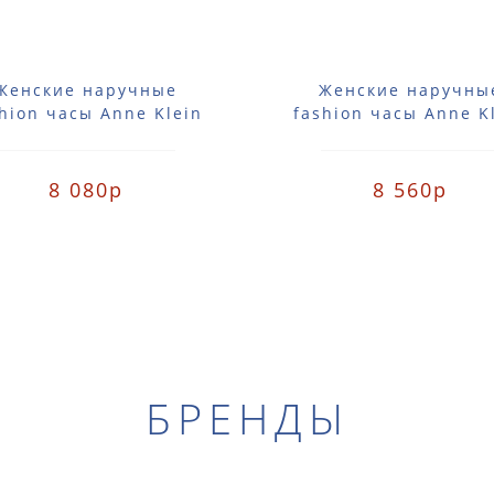
Женские наручные
Женские наручны
hion часы Anne Klein
fashion часы Anne K
357SVSV / 2357 SVSV
2356SVGB / 2356 S
8 080р
8 560р
БРЕНДЫ