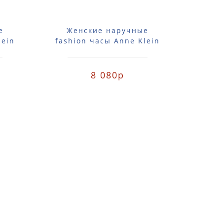
е
Женские наручные
Ж
lein
fashion часы Anne Klein
fash
VGB
2355SVBK / 2355 SVBK
101
8 080р