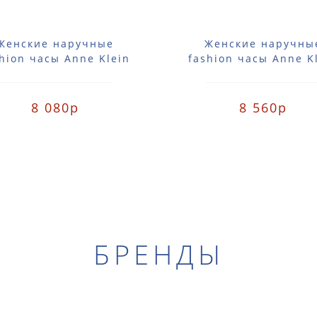
Женские наручные
Женские наручны
hion часы Anne Klein
fashion часы Anne K
357SVSV / 2357 SVSV
2356SVGB / 2356 S
8 080р
8 560р
БРЕНДЫ