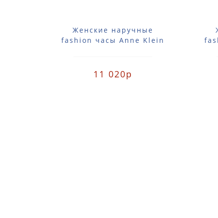
Женские наручные
fashion часы Anne Klein
fas
2418CBRG / 2418 CBRG
2
11 020р