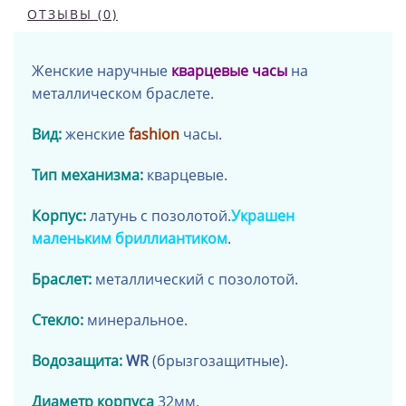
ОТЗЫВЫ (0)
Женские наручные
кварцевые часы
на
металлическом браслете.
Вид:
женские
fashion
часы.
Тип механизма:
кварцевые.
Корпус:
латунь
с позолотой
.
Украшен
маленьким бриллиантиком
.
Браслет:
металлический
с позолотой
.
Стекло:
минеральное.
Водозащита:
WR
(брызгозащитные).
Диаметр
корпуса
32мм
.