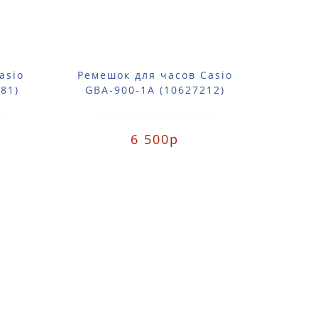
asio
Ремешок для часов Casio
Реме
81)
GBA-900-1A (10627212)
AE-
6 500р