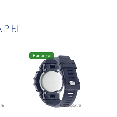
АРЫ
Новинки
Но