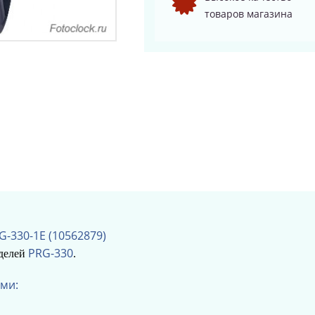
товаров магазина
G-330-1E (10562879)
PRG-330
оделей
.
ми: