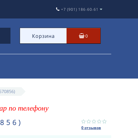
+7 (901) 186-60-61
Корзина
0
570856)
ар по телефону
856)
0 отзывов