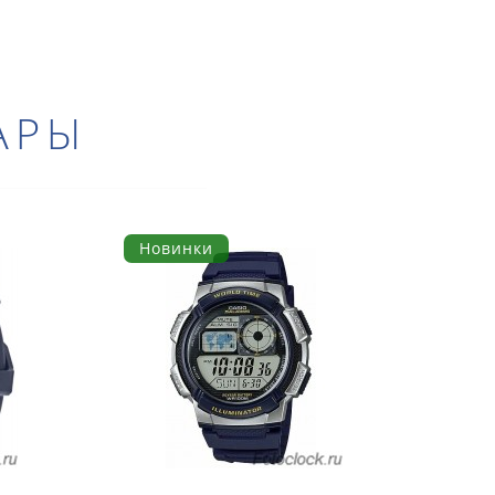
АРЫ
Новинки
Но