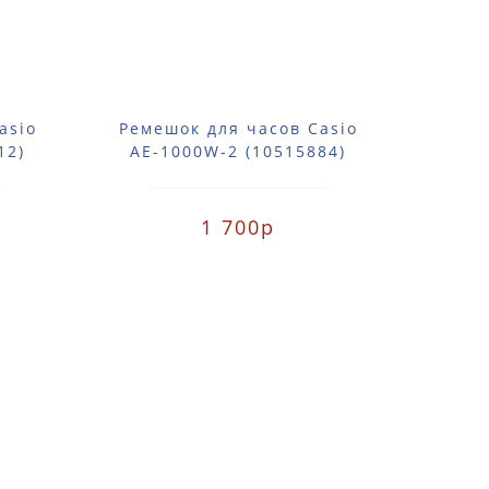
asio
Ремешок для часов Casio
Реме
12)
AE-1000W-2 (10515884)
GA-
1 700р