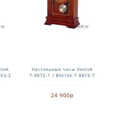
stok
Настольные часы Vostok
Наст
153-2
Т-8872-7 / Восток Т 8872-7
Т-139
24 900р