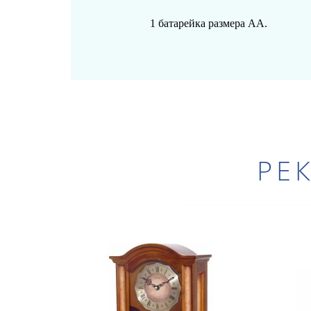
1
батарейк
а
размера АА.
РЕ