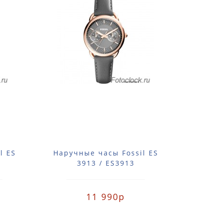
l ES
Наручные часы Fossil ES
Нару
3913 / ES3913
11 990р