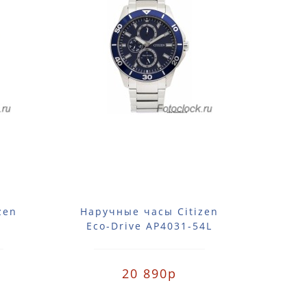
zen
Наручные часы Citizen
Нар
Eco-Drive AP4031-54L
Eco
20 890р