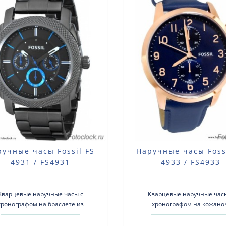
ручные часы Fossil FS
Наручные часы Foss
4931 / FS4931
4933 / FS4933
Кварцевые наручные часы с
Кварцевые наручные час
хронографом на браслете из
хронографом на кожано
авеющей стали.Тип механизма:
ремешке.Тип механизма
арцевыйКорпус: нержавеющая
кварцевыйКорпус: нержав