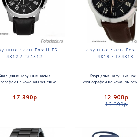
ручные часы Fossil FS
Наручные часы Foss
4812 / FS4812
4813 / FS4813
Кварцевые наручные часы с
Кварцевые наручные час
нографом на кожаном ремешке.
хронографом на кожаном ре
 механизма: кварцевый Корпус:
Тип механизма: кварцевый К
жавеющая сталь Ремень: кожа..
нержавеющая сталь Ремень: 
17 390р
12 900р
16 390р