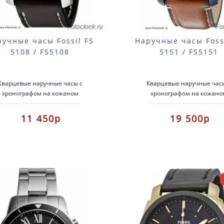
ручные часы Fossil FS
Наручные часы Foss
5108 / FS5108
5151 / FS5151
Кварцевые наручные часы с
Кварцевые наручные час
хронографом на кожаном
хронографом на кожано
ремешке.Тип механизма:
ремешке.Тип механизма
арцевыйКорпус: нержавеющая
кварцевыйКорпус: нержав
11 450р
19 500р
альРемень: кожаный Стекло:..
стальРемень: кожаный Стекл