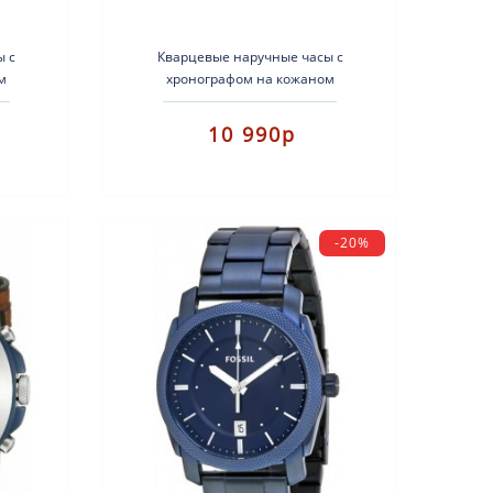
ы с
Кварцевые наручные часы с
м
хронографом на кожаном
:
ремешке.Тип механизма:
еющая
кварцевыйКорпус: нержавеющая
10 990р
ь:..
сталь с PVD покрытиемРемень:..
-20%