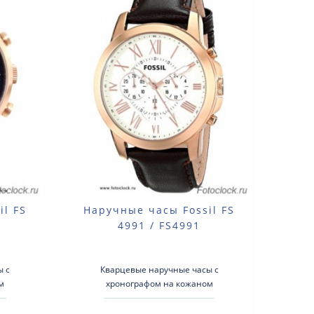
il FS
Наручные часы Fossil FS
4991 / FS4991
ы с
Кварцевые наручные часы с
м
хронографом на кожаном
:
ремешке.Тип механизма:
еющая
кварцевыйКорпус: нержавеющая