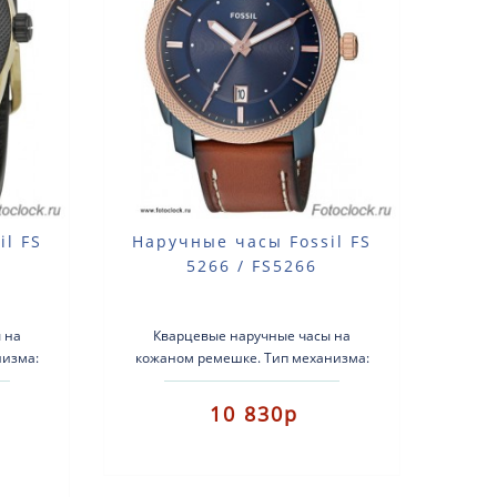
il FS
Наручные часы Fossil FS
5266 / FS5266
 на
Кварцевые наручные часы на
низма:
кожаном ремешке. Тип механизма:
еющая
кварцевый Корпус: нержавеющая
: ко..
сталь с PVD покрытием Ремень:
10 830р
кожаный Ст..