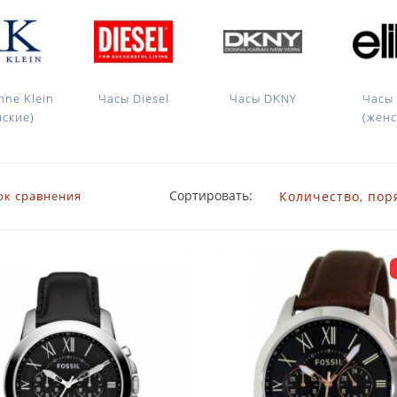
nne Klein
Часы Diesel
Часы DKNY
Часы 
нские)
(женс
Сортировать:
ок сравнения