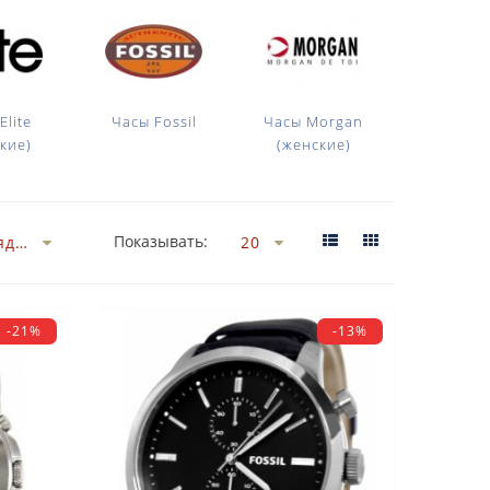
Elite
Часы Fossil
Часы Morgan
Часы Paris
кие)
(женские)
(женск
Показывать:
-21%
-13%