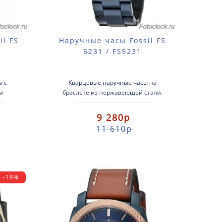
il FS
Наручные часы Fossil FS
5231 / FS5231
ы с
Кварцевые наручные часы на
м
браслете из нержавеющей стали.
:
Тип механизма: кварцевый Корпус:
еющая
нержавеющая сталь с тёмным IP пок..
9 280р
о: ..
11 610р
-18%