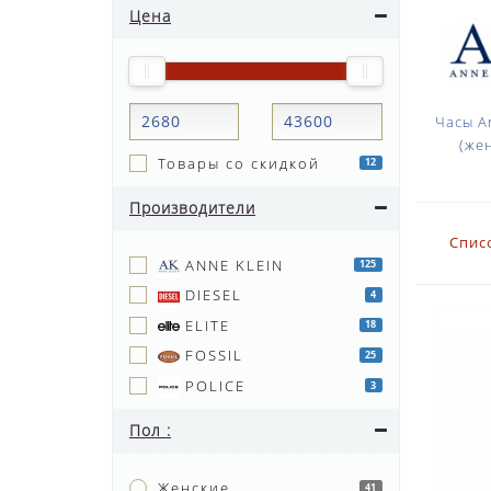
Цена
Часы A
(же
Товары со скидкой
12
Производители
Спис
ANNE KLEIN
125
DIESEL
4
ELITE
18
FOSSIL
25
POLICE
3
Пол :
Женские
41