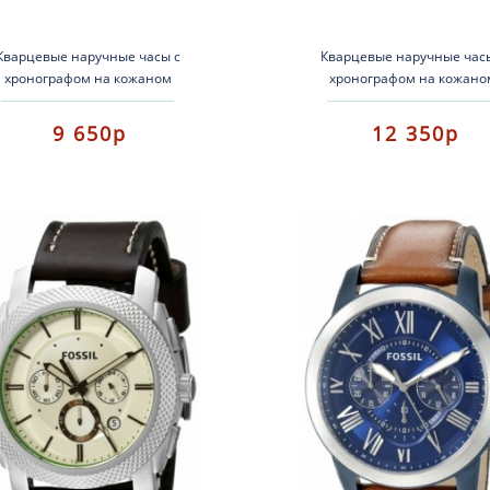
Кварцевые наручные часы с
Кварцевые наручные час
хронографом на кожаном
хронографом на кожано
ремешке.Тип механизма:
ремешке.Тип механизма
арцевыйКорпус: нержавеющая
кварцевыйКорпус: нержав
9 650р
12 350р
альРемень: кожаный Стекло: ..
сталь с PVD покрытиемРемен