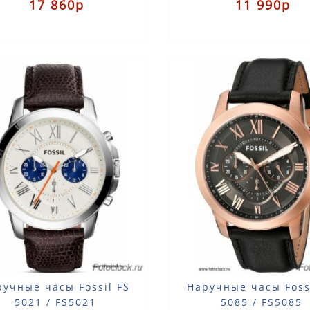
17 860р
11 990р
сталь с PVD пок..
сталь с розовой позолотойР
ручные часы Fossil FS
Наручные часы Foss
5021 / FS5021
5085 / FS5085