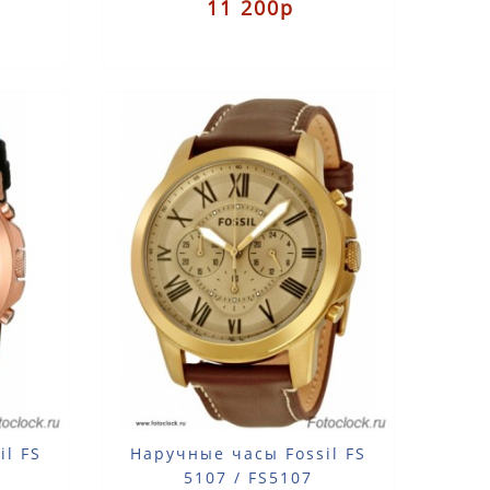
11 200р
ем..
сталь с розовой позолотойРеме..
il FS
Наручные часы Fossil FS
5107 / FS5107