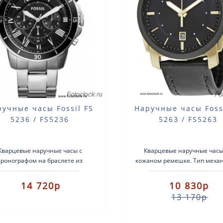
ручные часы Fossil FS
Наручные часы Foss
5236 / FS5236
5263 / FS5263
Кварцевые наручные часы с
Кварцевые наручные часы
хронографом на браслете из
кожаном ремешке. Тип меха
нержавеющей стали. Тип
кварцевый Корпус: нержав
еханизма: кварцевый Корпус:
сталь с PVD покрытием Ремень
14 720р
10 830р
нержавеющая сталь ..
13 170р