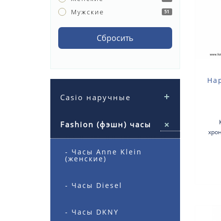
Мужские
51
Сбросить
На
Casio наручные
Fashion (фэшн) часы
хро
Тип
- Часы Anne Klein
нер
(женские)
- Часы Diesel
- Часы DKNY