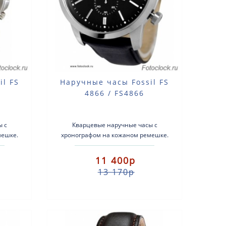
il FS
Наручные часы Fossil FS
4866 / FS4866
ы с
Кварцевые наручные часы с
мешке.
хронографом на кожаном ремешке.
орпус:
Тип механизма: кварцевый Корпус:
кожа..
нержавеющая сталь. Ремень: кож..
11 400р
13 170р