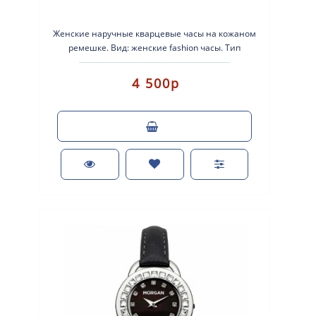
Женские наручные кварцевые часы на кожаном
ремешке. Вид: женские fashion часы. Тип
механизма: кварцевые. Корпус: латунь ..
4 500р