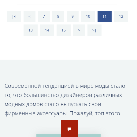
|<
<
7
8
9
10
11
12
13
14
15
>
>|
Современной тенденцией в мире моды стало
то, что большинство дизайнеров различных
модных домов стало выпускать свои
фирменные аксессуары. Пожалуй, топ этого
рейтинга занимают именно часы. Почему же
стоит обращать внимание не только на