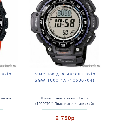
Casio
Ремешок для часов Casio
SGW-1000-1A (10500704)
ручных
Фирменный ремешок Casio.
(10500704) Подходит для моделей:
SGW-1000-1a ..
й:PRW-
2 750р
G-5..