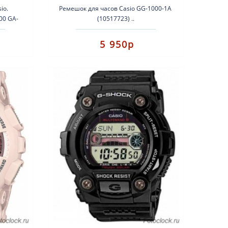
io.
Ремешок для часов Casio GG-1000-1A
00 GA-
(10517723) ..
5 950р