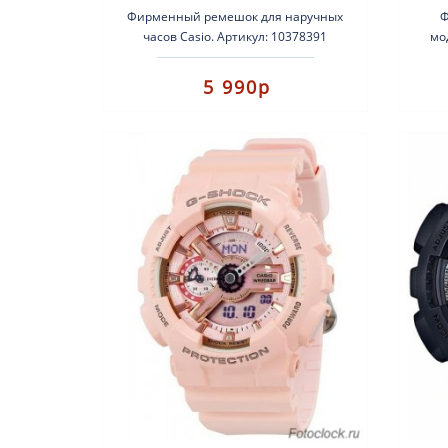
Фирменный ремешок для наручных
Ф
часов Casio. Артикул: 10378391
мо
Подходит для модели: GA-120B-1 ,
р
GA-110HC-1 , GD-100HC- глянце..
5 990р