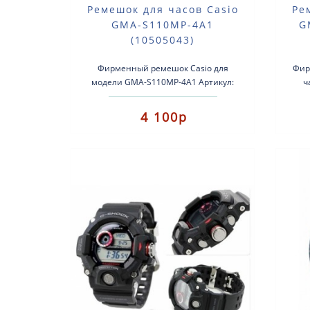
Ремешок для часов Casio
Ре
GMA-S110MP-4A1
G
(10505043)
Фирменный ремешок Casio для
Фир
модели GMA-S110MP-4A1 Артикул:
ч
10505043. Подходит для модели:
Под
GMA-S110MP-4A1 ремень розового
4 100р
цвета ..