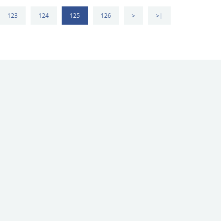
123
124
125
126
>
>|