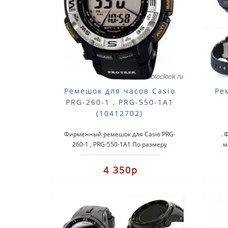
Ремешок для часов Casio
Ре
PRG-260-1 , PRG-550-1A1
(10412702)
Фирменный ремешок для Casio PRG-
. 
260-1 , PRG-550-1A1 По размеру
м
ремешок подходит для всех моделей
рем
PRG-260.(10412702) PRW-3..
4 350р