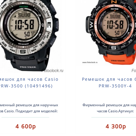
мешок для часов Casio
Ремешок для часов 
PRW-3500 (10491496)
PRW-3500Y-4
менный ремешок для наручных
Фирменный ремешок для на
ов Casio. Подходит для моделей:
часов Casio.Артикул:
PRW-3500 PRG-260 PRG-550 ..
10491497Оранжевого
цвета.Подходит для моделе
4 600р
4 300р
3500Y-4EPRW-3500PRG-260PR