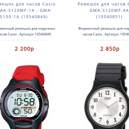
мешок для часов Casio
Ремешок для часов 
MA-S120MF-1A , GMA-
GMA-S120MF-4
S130-1A (10540849)
(10540851)
менный ремешок для наручных
Фирменный ремешок для на
асов Casio . Артикул: 10540849
часов Casio . Артикул: 105
ходит для модели: GMA-S120MF-
Подходит для модели: GMA-S
1A , GMA-S130-1A ..
4A ..
2 200р
2 850р