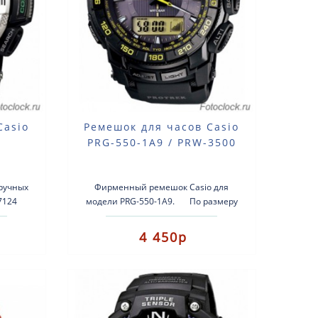
Casio
Ремешок для часов Casio
PRG-550-1A9 / PRW-3500
ручных
Фирменный ремешок Casio для
7124
модели PRG-550-1A9. По размеру
цвета.
ремешок подход..
280 ..
4 450р