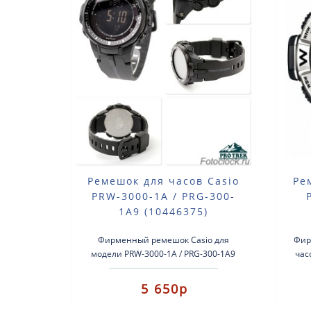
Ремешок для часов Casio
Ре
PRW-3000-1A / PRG-300-
1A9 (10446375)
Фирменный ремешок Casio для
Фир
модели PRW-3000-1A / PRG-300-1A9
час
(10446375) По размеру ремешок
подходит для всех моделей PRW..
5 650р