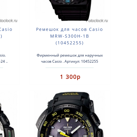
Casio
Ремешок для часов Casio
)
MRW-S300H-1B
(10452255)
io.
Фирменный ремешок для наручных
4 ..
часов Casio . Артикул: 10452255
Подходит для модели: MRW-S300
MRW-S300H-1B ..
1 300р