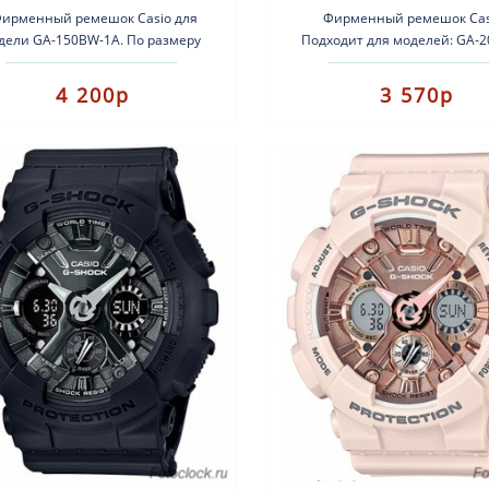
ирменный ремешок Casio для
Фирменный ремешок Cas
дели GA-150BW-1A. По размеру
Подходит для моделей: GA-2
емешок подходит и для других
201-1A ..
моделей часов Casio ..
4 200р
3 570р