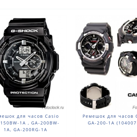
мешок для часов Casio
Ремешок для часов 
-150BW-1A , GA-200BW-
GA-200-1A (104007
1A, GA-200RG-1A