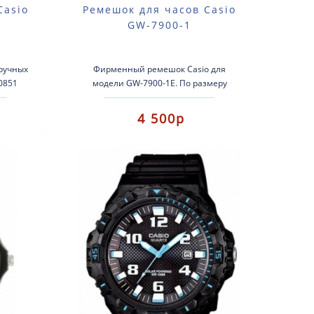
Casio
Ремешок для часов Casio
A
GW-7900-1
ручных
Фирменный ремешок Casio для
40851
модели GW-7900-1E. По размеру
120MF-
ремешок подходит и для других
моделей GW-7900. ..
4 500р