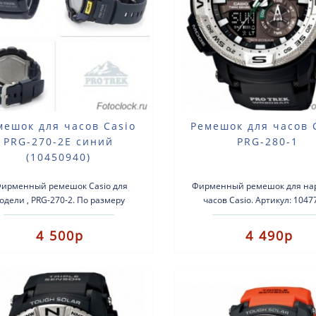
мешок для часов Casio
Ремешок для часов 
PRG-270-2E синий
PRG-280-1
(10450940)
Фирменный ремешок Casio для
Фирменный ремешок для на
одели , PRG-270-2. По размеру
часов Casio. Артикул: 1047
ешок подходит для всех моделей
Резиновый ремешок синего 
PRG-270. ..
Подходит для моделей: PRG-
4 500р
4 490р