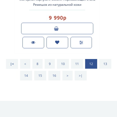
Ремешок из натуральной кожи
Водонепроницаемость до 50 метров Сапфировое ..
9 990р
|<
<
8
9
10
11
12
13
14
15
16
>
>|