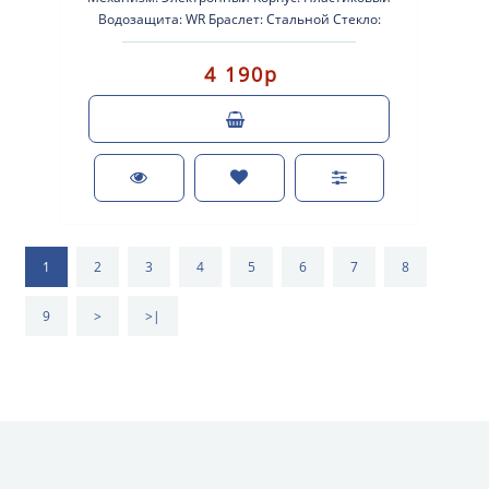
Водозащита: WR Браслет: Стальной Стекло:
Стеклопластик Подсветка: Мик..
4 190р
1
2
3
4
5
6
7
8
9
>
>|