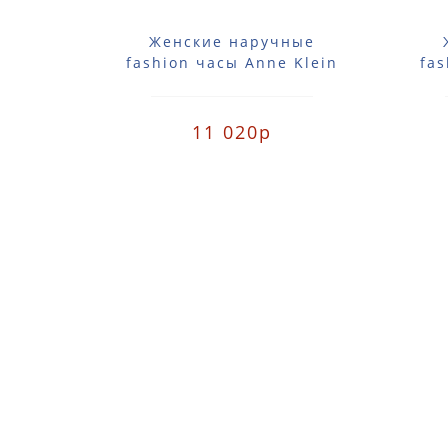
Женские наручные
fashion часы Anne Klein
fas
2418CBRG / 2418 CBRG
2
11 020р