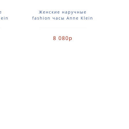
е
Женские наручные
Ж
lein
fashion часы Anne Klein
fash
VGB
2355SVBK / 2355 SVBK
101
8 080р