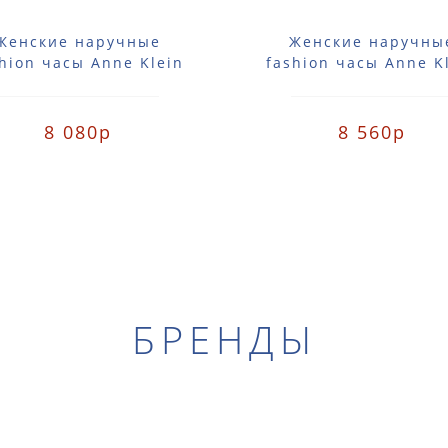
Женские наручные
Женские наручны
hion часы Anne Klein
fashion часы Anne K
357SVSV / 2357 SVSV
2356SVGB / 2356 S
8 080р
8 560р
БРЕНДЫ