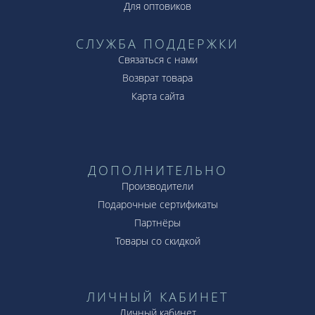
Для оптовиков
собственный опыт, который мы получили в той
или иной ситуации – самый драгоценный для
СЛУЖБА ПОДДЕРЖКИ
нас. Выбирайте часы Seiko.
Связаться с нами
Возврат товара
Карта сайта
ДОПОЛНИТЕЛЬНО
Производители
Подарочные сертификаты
Партнёры
Товары со скидкой
ЛИЧНЫЙ КАБИНЕТ
Личный кабинет