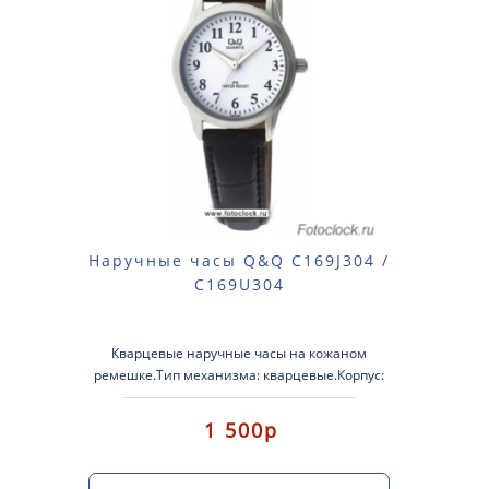
Наручные часы Q&Q C169J304 /
C169U304
Кварцевые наручные часы на кожаном
ремешке.Тип механизма: кварцевые.Корпус:
латунь с серебристым покрытием.Кожаный
ремешок.Стекло:..
1 500р