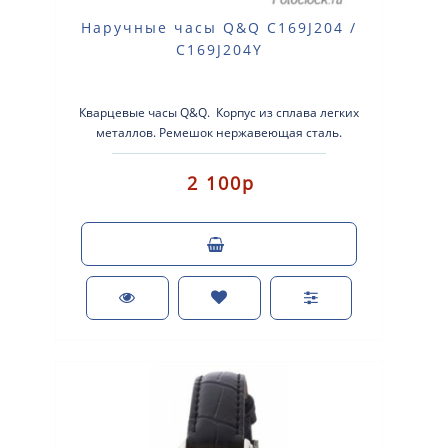
Наручные часы Q&Q C169J204 /
C169J204Y
Кварцевые часы Q&Q. Корпус из сплава легких
металлов. Ремешок нержавеющая сталь.
Брызгозащитные WR3bar. Диаметр к..
2 100р