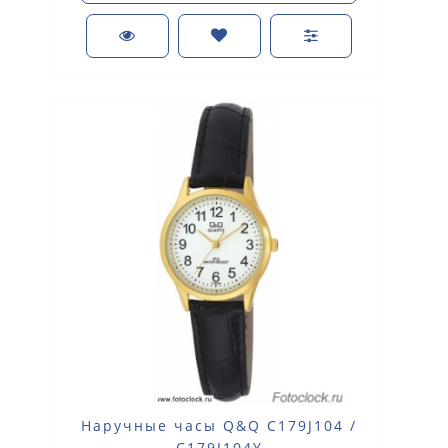
Наручные часы Q&Q C179J104 /
C179J104Y