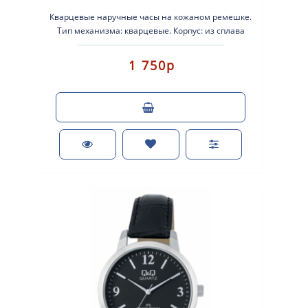
Кварцевые наручные часы на кожаном ремешке.
Тип механизма: кварцевые. Корпус: из сплава
легких металлов с желтым покрытием. Кожаны..
1 750р