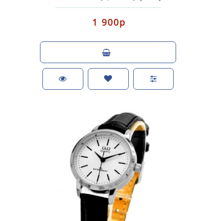
покрытием. Кожаный ремешок. Сте..
1 900р