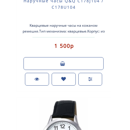
Наручные часы Q&Q C178J104 /
C178U104
Кварцевые наручные часы на кожаном
ремешке.Тип механизма: кварцевые.Корпус: из
сплава легких металлов.Кожаный ремешок.Стекло:
мин..
1 500р