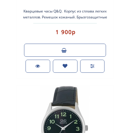
Кварцевые часы Q&Q. Корпус из сплава легких
металлов. Ремешок кожаный. Брызгозащитные
WR3bar. Диаме..
1 900р