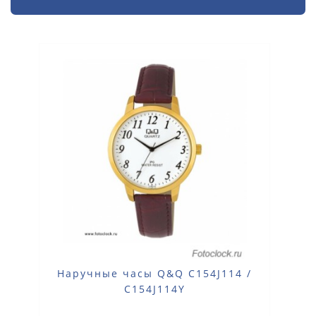
Наручные часы Q&Q C154J114 /
C154J114Y