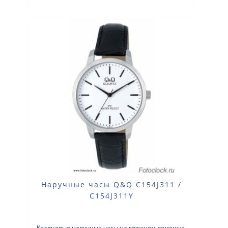
Наручные часы Q&Q C154J311 /
C154J311Y
Кварцевые наручные часы на кожаном ремешке.