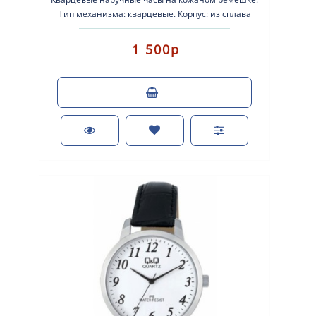
Тип механизма: кварцевые. Корпус: из сплава
легких металлов с серебристым покрытием. К..
1 500р