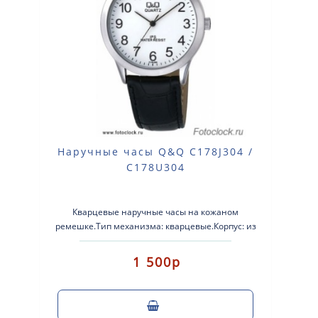
Наручные часы Q&Q C178J304 /
C178U304
Кварцевые наручные часы на кожаном
ремешке.Тип механизма: кварцевые.Корпус: из
сплава легких металлов.Кожаный ремешок.Стекло:
мин..
1 500р