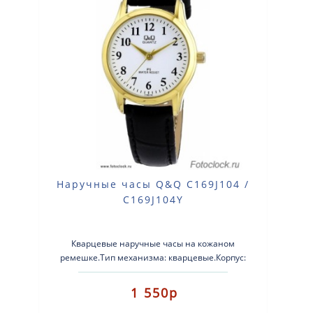
Наручные часы Q&Q C169J104 /
C169J104Y
Кварцевые наручные часы на кожаном
ремешке.Тип механизма: кварцевые.Корпус:
латунь с покрытием.Кожаный ремешок.Стекло:
минеральное..
1 550р