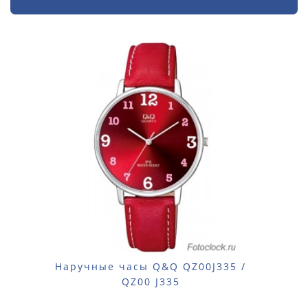
Наручные часы Q&Q QZ00J335 /
QZ00 J335