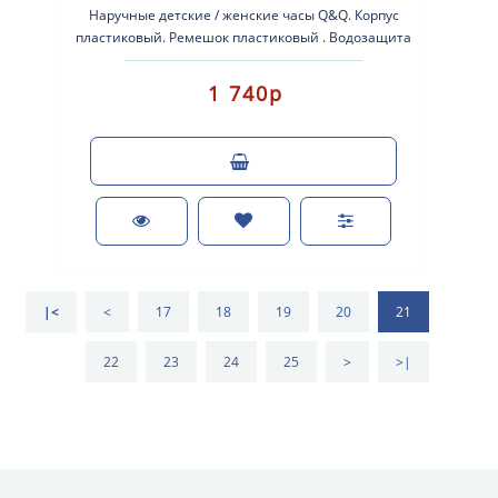
Наручные детские / женские часы Q&Q. Корпус
пластиковый. Ремешок пластиковый . Водозащита
- 10 Bar. С..
1 740р
|<
<
17
18
19
20
21
22
23
24
25
>
>|