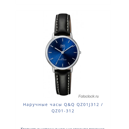
Наручные часы Q&Q QZ01J312 /
QZ01-312
Кварцевые наручные часы на кожаном ремешке.