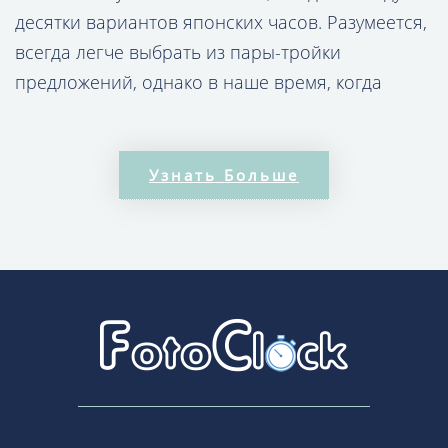
десятки вариантов японских часов. Разумеется,
всегда легче выбрать из пары-тройки
предложений, однако в наше время, когда
рынок пестрит огромным количеством
продукции и когда хочется сформировать свой
собственный стиль и всячески его
Узнать Больше
подчёркивать, подобное обилие видов и типов
рассматриваемых аксессуаров можно считать
настоящим спасением для жителей разных
стран.
Orient, Seiko, Citizen, Q&Q – это не просто имена
собственные. Это синоним японского качества,
сочетания надёжности и эстетики. Своё
видение прослеживается у дизайнеров этих