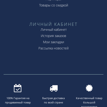
стабильный спрос – лучшее свидетельство
Товары со скидкой
признания этого аксессуара!
ЛИЧНЫЙ КАБИНЕТ
Личный кабинет
История заказов
Мои закладки
Рассылка новостей
100% Гарантия на
Быстрая доставка
Качественный товар
продаваемый товар
по всей стране
большой
ассортимент