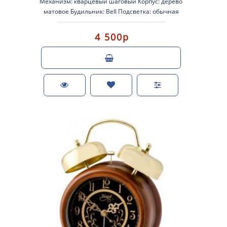
Механизм: кварцевый шаговый Корпус: дерево
матовое Будильник: Bell Подсветка: обычная
Размеры: 135-190-60мм Питание..
4 500р