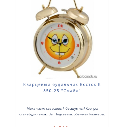
Кварцевый будильник Восток К
850-25 "Смайл"
Механизм: кварцевый бесшумныйКорпус:
стальБудильник: BellПодсветка: обычная Размеры:
150х210х65 ..