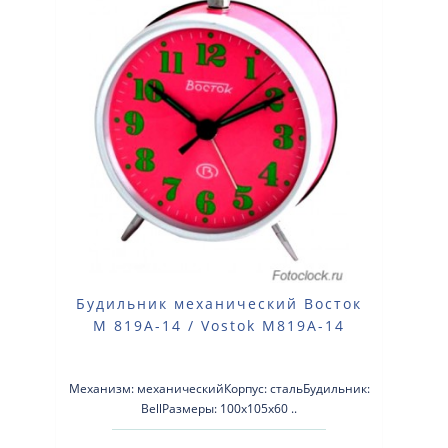
Будильник механический Восток
М 819А-14 / Vostok M819A-14
Механизм: механическийКорпус: стальБудильник:
BellРазмеры: 100х105х60 ..