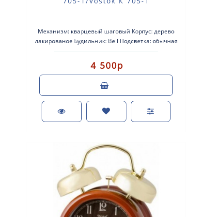
705-1/Vostok К 705-1
Механизм: кварцевый шаговый Корпус: дерево
лакированое Будильник: Bell Подсветка: обычная
Размеры: 135-190-60мм Пит..
4 500р