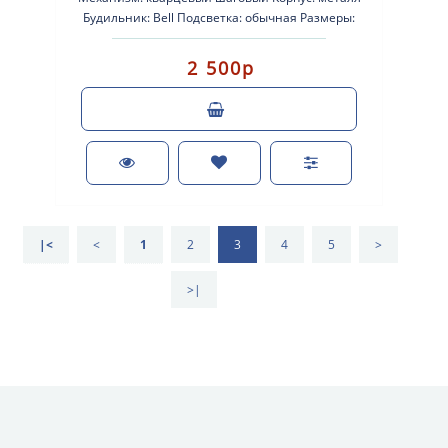
Будильник: Bell Подсветка: обычная Размеры:
110х113х45 Питани..
2 500р
|<
<
1
2
3
4
5
>
>|