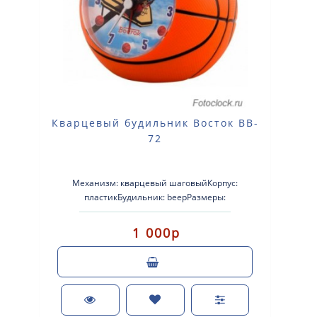
Кварцевый будильник Восток BB-
72
Механизм: кварцевый шаговыйКорпус:
пластикБудильник: beepРазмеры:
92x90x55Питание: AA 1 шт. ..
1 000р