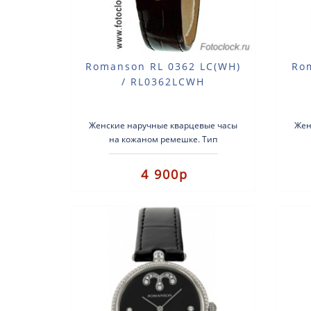
Romanson RL 0362 LC(WH)
Ro
/ RL0362LCWH
Женские наручные кварцевые часы
Жен
на кожаном ремешке. Тип
механизма: кварцевые.Кожаный
ме
ремешок.Стекло:
4 900р
МинеральноеВодозащита: 3атм...
Ми