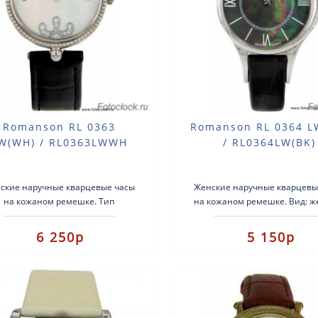
Romanson RL 0363
Romanson RL 0364 L
W(WH) / RL0363LWWH
/ RL0364LW(BK)
ские наручные кварцевые часы
Женские наручные кварцевы
на кожаном ремешке. Тип
на кожаном ремешке. Вид: ж
ханизма: кварцевые.Кожаный
часы. Тип механизма: кварц
ремешок.Стекло:
Корпус: сплав легких металло
6 250р
5 150р
неральноеВодозащита: 3атм...