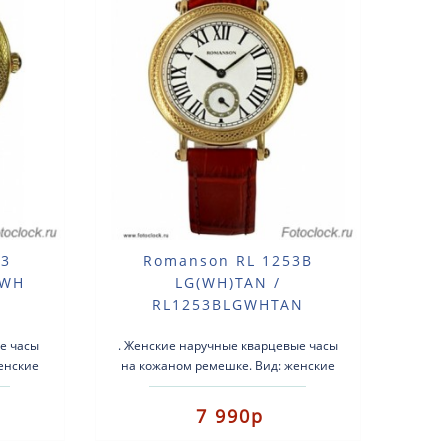
53
Romanson RL 1253B
GWH
LG(WH)TAN /
RL1253BLGWHTAN
е часы
. Женские наручные кварцевые часы
енские
на кожаном ремешке. Вид: женские
часы.Тип механизма:
еющая
кварцевые.Корпус: нержавеющая
7 990р
сталь с позо..