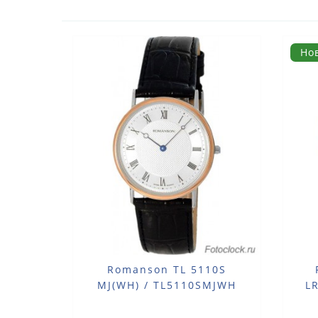
Но
Romanson TL 5110S
MJ(WH) / TL5110SMJWH
L