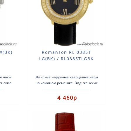
W(BK)
Romanson RL 0385T
LG(BK) / RL0385TLGBK
е часы
Женские наручные кварцевые часы
енские
на кожаном ремешке. Вид: женские
евые.
часы.Тип механизма:
в. Р..
кварцевые.Корпус: нержавеющая
4 460р
сталь с позоло..