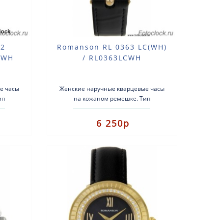
62
Romanson RL 0363 LC(WH)
WWH
/ RL0363LCWH
е часы
Женские наручные кварцевые часы
ип
на кожаном ремешке. Тип
жаный
механизма: кварцевые.Кожаный
ремешок.Стекло:
6 250р
тм...
МинеральноеВодозащита: 3атм...