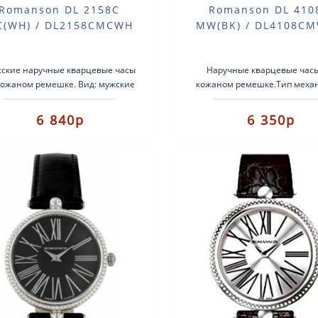
Romanson DL 2158C
Romanson DL 410
(WH) / DL2158CMCWH
MW(BK) / DL4108C
ские наручные кварцевые часы
Наручные кварцевые час
кожаном ремешке. Вид: мужские
кожаном ремешке.Тип меха
часы.Тип механизма:
кварцевые.Корпус: латун
арцевые.Корпус: нержавеющая
серебристым покрытием.Ре
6 840р
6 350р
сталь (неболь..
кожаный.Стекло..