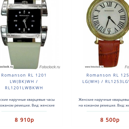
Romanson RL 1201
Romanson RL 12
LW(BK)WH /
LG(WH) / RL1253L
RL1201LWBKWH
ские наручные кварцевые часы
Женские наручные кварцевы
кожаном ремешке. Вид: женские
на кожаном ремешке. Вид: ж
часы.Тип механизма:
часы.Тип механизма:
арцевые.Корпус: нержавеющая
кварцевые.Корпус: нержав
8 910р
8 500р
сталь.Ремешок..
сталь с позоло..