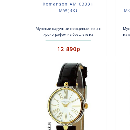
Romanson AM 0333H
MW(BK)
MC
Мужские наручные кварцевые часы с
Муж
хронографом на браслете из
на 
нержавеющей стали. Вид: мужские
часы. Тип механизма: кварцевые..
кв
12 890р