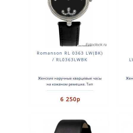
Romanson RL 0363 LW(BK)
/ RL0363LWBK
L
Женские наручные кварцевые часы
Жен
на кожаном ремешке. Тип
механизма: кварцевые.Кожаный
ме
ремешок.Стекло:
6 250р
МинеральноеВодозащита: 3атм...
Ми