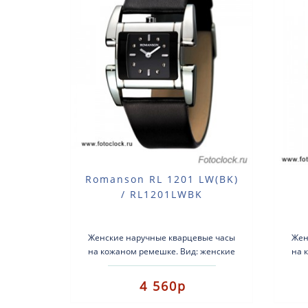
Romanson RL 1201 LW(BK)
/ RL1201LWBK
Женские наручные кварцевые часы
Жен
на кожаном ремешке. Вид: женские
на 
часы.Тип механизма:
кварцевые.Корпус: нержавеющая
кв
4 560р
сталь.Ремешок..