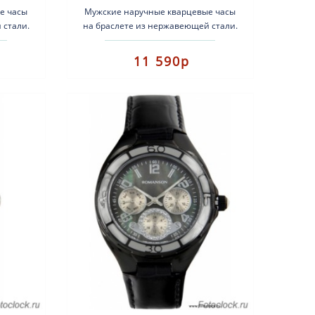
е часы
Мужские наручные кварцевые часы
 стали.
на браслете из нержавеющей стали.
низма:
Тип механизма: кварцевый. Корпус:
.
нержавеющая сталь с чё..
11 590р