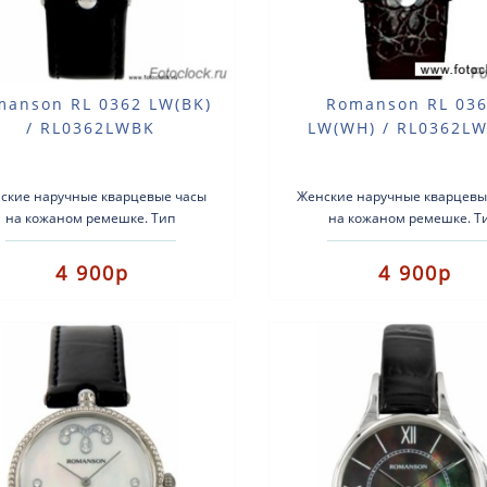
manson RL 0362 LW(BK)
Romanson RL 03
/ RL0362LWBK
LW(WH) / RL0362L
ские наручные кварцевые часы
Женские наручные кварцевы
на кожаном ремешке. Тип
на кожаном ремешке. Т
ханизма: кварцевые.Кожаный
механизма: кварцевые.Ко
ремешок.Стекло:
ремешок.Стекло:
4 900р
4 900р
неральноеВодозащита: 3атм...
МинеральноеВодозащита: 3а