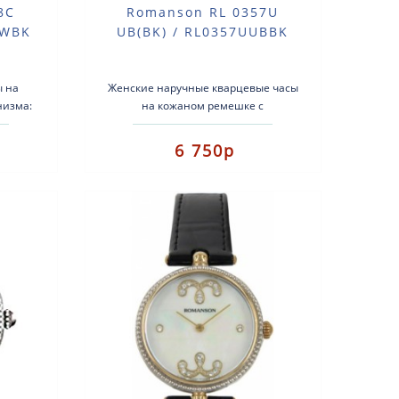
8C
Romanson RL 0357U
MWBK
UB(BK) / RL0357UUBBK
ы на
Женские наручные кварцевые часы
низма:
на кожаном ремешке с
ь с
дополнительными
мешок:
индикаторами.Тип механизма:
6 750р
кварцевые.Корпус: нержавеющая..