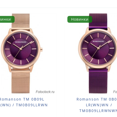
винки
Новинки
Romanson TM 0B09L
Romanson TM 0B0
R(WN) / TM0B09LLRWN
LR(WN)WN /
TM0B09LLRWNW