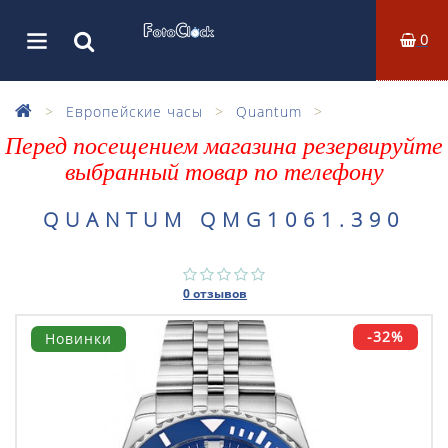
0
Европейские часы
Quantum
Перед посещением магазина резервируйте
выбранный товар по телефону
QUANTUM QMG1061.390
0 отзывов
-32%
Новинки