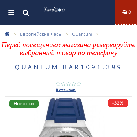
0
Европейские часы
Quantum
Перед посещением магазина резервируйте
выбранный товар по телефону
QUANTUM BAR1091.399
0 отзывов
-32%
Новинки