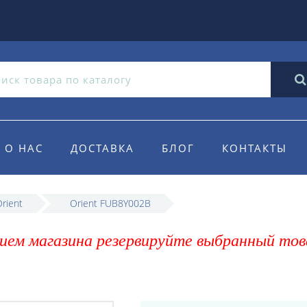
О НАС
ДОСТАВКА
БЛОГ
КОНТАКТЫ
rient
Orient FUB8Y002B
ием магазина резервируйте выбранный тов