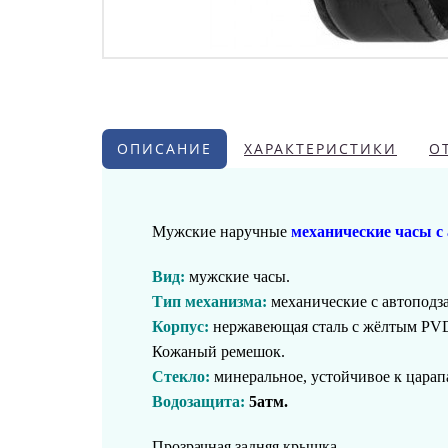
ОПИСАНИЕ
ХАРАКТЕРИСТИКИ
О
Мужские наручные
механические часы с
Вид:
мужские часы.
Тип механизма:
механические с автоподз
Корпус:
нержавеющая сталь
с жёлтым PV
Кожаный ремешок.
Стекло:
минеральное, устойчивое к цара
Водозащита:
5атм.
Прозрачная задняя крышка.