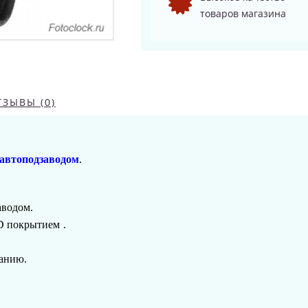
товаров магазина
ТЗЫВЫ (0)
 автоподзаводом
.
аводом.
D покрытием
.
панию.