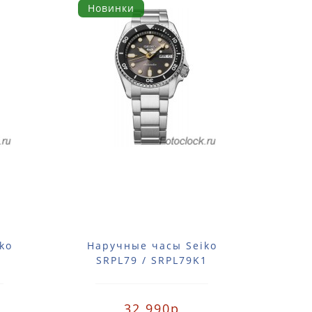
Новинки
ko
Наручные часы Seiko
На
1
SRPL79 / SRPL79K1
SN
32 990р