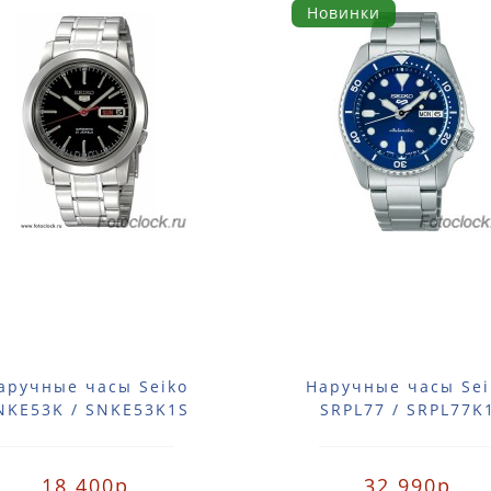
Новинки
аручные часы Seiko
Наручные часы Sei
NKE53K / SNKE53K1S
SRPL77 / SRPL77K
18 400р
32 990р