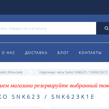
О НАС
ДОСТАВКА
БЛОГ
КОНТАКТЫ
eiko Японские
Наручные часы Seiko SNK623 / SNK623K1E
ием магазина резервируйте выбранный тов
KO SNK623 / SNK623K1E