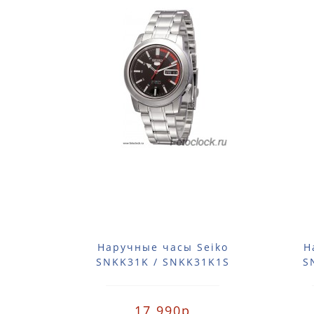
Наручные часы Seiko
Н
SNKK31K / SNKK31K1S
S
17 990р