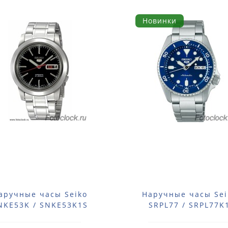
Новинки
аручные часы Seiko
Наручные часы Sei
NKE53K / SNKE53K1S
SRPL77 / SRPL77K