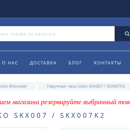
О НАС
ДОСТАВКА
БЛОГ
КОНТАКТЫ
eiko Японские
Наручные часы Seiko SKX007 / SKX007K2
ием магазина резервируйте выбранный тов
O SKX007 / SKX007K2