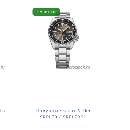
Новинки
ko
Наручные часы Seiko
На
1
SRPL79 / SRPL79K1
SN