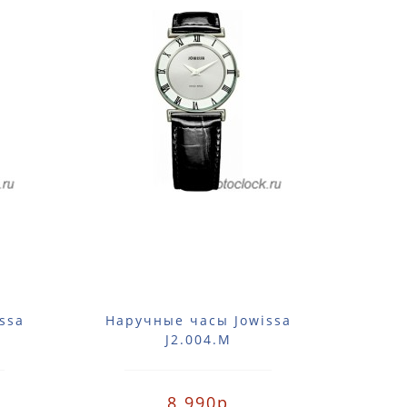
ssa
Наручные часы Jowissa
Нар
J2.004.M
8 990р