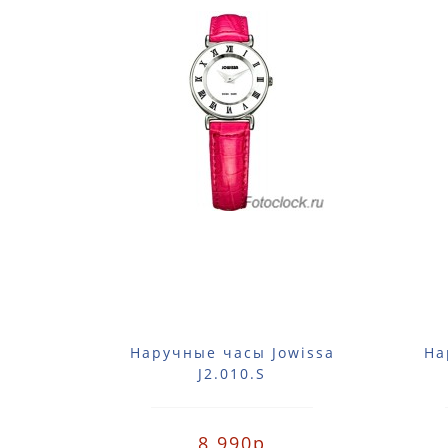
Наручные часы Jowissa
На
J2.010.S
8 990р