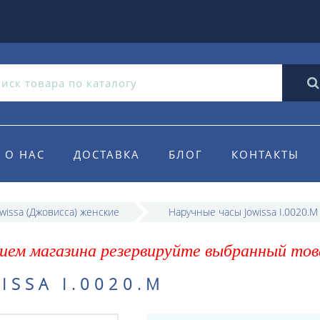
О НАС
ДОСТАВКА
БЛОГ
КОНТАКТЫ
wissa (Джовисса) женские
Наручные часы Jowissa I.0020.M
ием магазина резервируйте выбранный тов
SSA I.0020.M