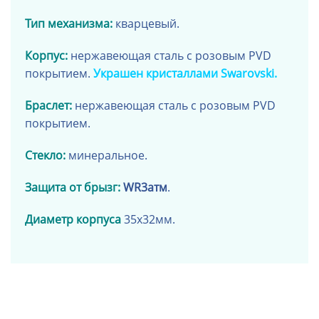
Тип механизма:
кварцевый.
Корпус:
нержавеющая сталь
с
розовым PVD
покрытием
.
Украшен кристаллами
Swarovski
.
Браслет:
нержавеющая сталь с
розовым
PVD
покрытием
.
Стекло:
минеральное.
Защита от брызг:
WR3атм
.
Диаметр
корпуса
35х
32мм.