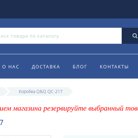
О НАС
ДОСТАВКА
БЛОГ
КОНТАКТЫ
Коробка Q&Q QC-217
ием магазина резервируйте выбранный тов
7